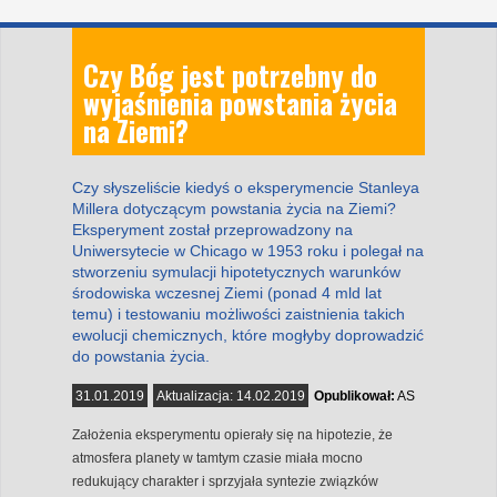
Czy Bóg jest potrzebny do
wyjaśnienia powstania życia
na Ziemi?
Czy słyszeliście kiedyś o eksperymencie Stanleya
Millera dotyczącym powstania życia na Ziemi?
Eksperyment został przeprowadzony na
Uniwersytecie w Chicago w 1953 roku i polegał na
stworzeniu symulacji hipotetycznych warunków
środowiska wczesnej Ziemi (ponad 4 mld lat
temu) i testowaniu możliwości zaistnienia takich
ewolucji chemicznych, które mogłyby doprowadzić
do powstania życia.
31.01.2019
Aktualizacja:
14.02.2019
Opublikował:
AS
Założenia eksperymentu opierały się na hipotezie, że
atmosfera planety w tamtym czasie miała mocno
redukujący charakter i sprzyjała syntezie związków