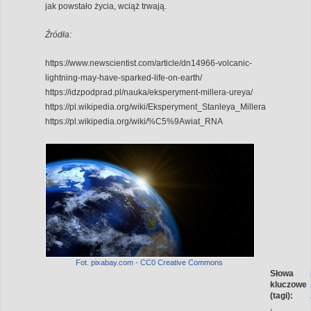
jak powstało życia, wciąż trwają.
Źródła:
https://www.newscientist.com/article/dn14966-volcanic-
lightning-may-have-sparked-life-on-earth/
https://idzpodprad.pl/nauka/eksperyment-millera-ureya/
https://pl.wikipedia.org/wiki/Eksperyment_Stanleya_Millera
https://pl.wikipedia.org/wiki/%C5%9Awiat_RNA
Fot. pixabay.com - CC0 Creative Commons
Słowa
kluczowe
(tagi):
,