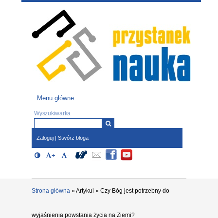
Przejdź do treści
Przystanek nauka
-
portal Uniwesytetu Śląskiego w Katowicach
Menu główne
Menu główne
Formularz wyszukiwania
Wyszukiwarka
Zaloguj
|
Stwórz bloga
Opcje dostępności (wymagają
Społeczności
Włącz/Wyłącz Wysoki kontrast
+
Powiększ czcionkę
-
Zmniejsz czcionkę
javascript oraz obsługi local storage)
Strona główna
»
Artykul
»
Czy Bóg jest potrzebny do
wyjaśnienia powstania życia na Ziemi?