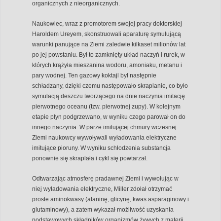
organicznych z nieorganicznych.
Naukowiec, wraz z promotorem swojej pracy doktorskiej
Haroldem Ureyem, skonstruowali aparaturę symulującą
warunki panujące na Ziemi zaledwie kilkaset milionów lat
po jej powstaniu. Był to zamknięty układ naczyń i rurek, w
których krążyła mieszanina wodoru, amoniaku, metanu i
pary wodnej. Ten gazowy koktajl był następnie
schładzany, dzięki czemu następowało skraplanie, co było
symulacją deszczu tworzącego na dnie naczynia imitację
pierwotnego oceanu (tzw. pierwotnej zupy). W kolejnym
etapie płyn podgrzewano, w wyniku czego parował on do
innego naczynia. W parze imitującej chmury wczesnej
Ziemi naukowcy wywoływali wyładowania elektryczne
imitujące pioruny. W wyniku schłodzenia substancja
ponownie się skraplała i cykl się powtarzał.
Odtwarzając atmosferę pradawnej Ziemi i wywołując w
niej wyładowania elektryczne, Miller zdołał otrzymać
proste aminokwasy (alaninę, glicynę, kwas asparaginowy i
glutaminowy), a zatem wykazał możliwość uzyskania
podstawowych składników organizmów żywych z materii