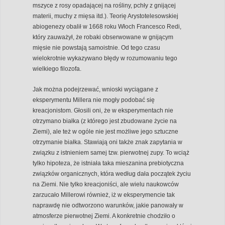
mszyce z rosy opadającej na rośliny, pchły z gnijącej
materii, muchy z mięsa itd.). Teorię Arystotelesowskiej
abiogenezy obalił w 1668 roku Włoch Francesco Redi,
który zauważył, że robaki obserwowane w gnijącym
mięsie nie powstają samoistnie. Od tego czasu
wielokrotnie wykazywano błędy w rozumowaniu tego
wielkiego filozofa.
Jak można podejrzewać, wnioski wyciągane z
eksperymentu Millera nie mogły podobać się
kreacjonistom. Głosili oni, że w eksperymentach nie
otrzymano białka (z którego jest zbudowane życie na
Ziemi), ale też w ogóle nie jest możliwe jego sztuczne
otrzymanie białka. Stawiają oni także znak zapytania w
związku z istnieniem samej tzw. pierwotnej zupy. To wciąż
tylko hipoteza, że istniała taka mieszanina prebiotyczna
związków organicznych, która według dała początek życiu
na Ziemi. Nie tylko kreacjoniści, ale wielu naukowców
zarzucało Millerowi również, iż w eksperymencie tak
naprawdę nie odtworzono warunków, jakie panowały w
atmosferze pierwotnej Ziemi. A konkretnie chodziło o