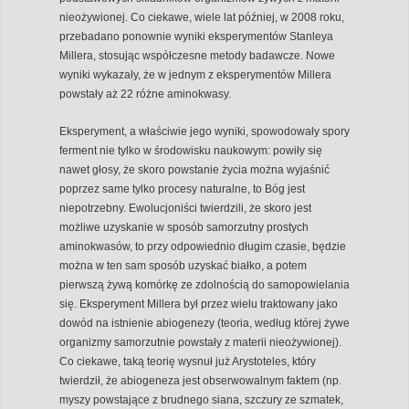
nieożywionej. Co ciekawe, wiele lat później, w 2008 roku,
przebadano ponownie wyniki eksperymentów Stanleya
Millera, stosując współczesne metody badawcze. Nowe
wyniki wykazały, że w jednym z eksperymentów Millera
powstały aż 22 różne aminokwasy.
Eksperyment, a właściwie jego wyniki, spowodowały spory
ferment nie tylko w środowisku naukowym: powiły się
nawet głosy, że skoro powstanie życia można wyjaśnić
poprzez same tylko procesy naturalne, to Bóg jest
niepotrzebny. Ewolucjoniści twierdzili, że skoro jest
możliwe uzyskanie w sposób samorzutny prostych
aminokwasów, to przy odpowiednio długim czasie, będzie
można w ten sam sposób uzyskać białko, a potem
pierwszą żywą komórkę ze zdolnością do samopowielania
się. Eksperyment Millera był przez wielu traktowany jako
dowód na istnienie abiogenezy (teoria, według której żywe
organizmy samorzutnie powstały z materii nieożywionej).
Co ciekawe, taką teorię wysnuł już Arystoteles, który
twierdził, że abiogeneza jest obserwowalnym faktem (np.
myszy powstające z brudnego siana, szczury ze szmatek,