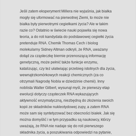
Jeśli zatem eksperyment Millera nie wyjaśnia, jak białka
mogły się uformować na pierwotnej Ziemi, to może nie
białka były pierwotnymi cegiełkami życia? Ale w takim
razie co? Ostatnio w świecie nauki pojawiła się nowa
teoria, a do roli kandydata do podstawowej cegiełki życia
pretenduje RNA. Chemik Thomas Cech i biolog
molekularny Sidney Altman odkryli, że RNA, uważany
dotąd za cząsteczkę biernie przenoszącą informację
genetyczną, może pełnić także funkcje enzymu,
katalizując, czy też ułatwiając przebieg istotnych dla życia,
wewnątrzkomórkowych reakcji chemicznych (za co
otrzymali Nagrodę Nobla w dziedzinie chemii). Inny
noblista Walter Gilbert, wysunął myśl, że pierwszy etap
ewolucji dotyczy cząsteczek RNA wykazujących
aktywność enzymatyczną, niezbędną do złożenia swoich
kopii ze składników nukleotydowej zupy, a zatem RNA
może sam się syntetyzować bez obecności białek. Jak się
można domyślić i w tym przypadku są naukowcy, którzy
uważają, że RNA nie nadaje się do roli pierwszego
składnika życia, a poszukiwania odpowiedzi na pytanie,