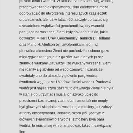
poziom tlenu i wodoru. W atmosferze beztlenowej, w której
przeprowadzano eksperymenty, iskra elektryczna może
doprowadzić do utworzenia interesujących cząsteczek
organicznych, ale już w latach 60. zaczęły pojawiać się
uzasadnione wątpliwości geochemików, czy warunki
panujące na wczesnej Ziemi były dokładnie takie, jakie
odtworzyli Miller i Urey. Geochemicy Heinrich D. Holland
oraz Philip H. Abelson byli zwolennikami teorii, iż
pierwotna atmosfera Ziemi nie pochodziła z chmur gazu
międzygwiezdnego, ale z gazów uwalnianych przez
ziemskie wulkany. Zauważyli, że wulkany wczesnej Ziemi
nie różniły się zbytnio od współczesnych i uznali, że
uwalniały one do atmosfery głównie parę wodną,
dwutlenek węgla, azot i śladowe ilości wodoru. Ponieważ
wodór jest najlżejszym gazem, to grawitacja Ziemi nie była
w stanie go utrzymać i musiał on szybko uciec do
przestrzeni kosmicznej, zaś metan i amoniak nie mogły
być głównymi składnikami wczesnej atmosfery, jak założyli
autorzy eksperymentu. Ponadto, skoro jeśli jednym z
głównych składników pierwotnej atmosfery była para
wodna, to musiał się w niej znajdować także niezwiązany
tlen.