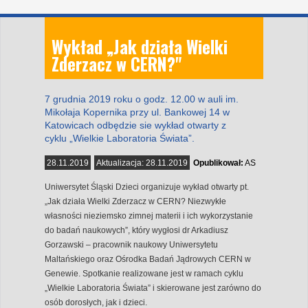
Wykład „Jak działa Wielki
Zderzacz w CERN?"
7 grudnia 2019 roku o godz. 12.00 w auli im.
Mikołaja Kopernika przy ul. Bankowej 14 w
Katowicach odbędzie sie wykład otwarty z
cyklu „Wielkie Laboratoria Świata”.
28.11.2019
Aktualizacja:
28.11.2019
Opublikował:
AS
Uniwersytet Śląski Dzieci organizuje wykład otwarty pt.
„Jak działa Wielki Zderzacz w CERN? Niezwykłe
własności nieziemsko zimnej materii i ich wykorzystanie
do badań naukowych”, który wygłosi dr Arkadiusz
Gorzawski – pracownik naukowy Uniwersytetu
Maltańskiego oraz Ośrodka Badań Jądrowych CERN w
Genewie. Spotkanie realizowane jest w ramach cyklu
„Wielkie Laboratoria Świata” i skierowane jest zarówno do
osób dorosłych, jak i dzieci.