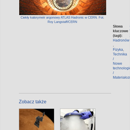
Ciekły kalorymetr argonowy ATLAS Hadronic w CERN. Fot.
Roy Langstaff/CERN
Słowa
kluczowe
(tagi):
Hadronów
,
Fizyka
,
Technika
/
Nowe
technologi
/
Materiało
Zobacz także