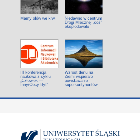
Mamy ołów we krwi
Niedawno w centrum
Drogi Mlecznej „coś”
eksplodowało
III konferencja
Wzrost tlenu na
naukowa z cyklu
Ziemi wspierało
„Człowiek —
powstawanie
Inny/Obcy Byt”
superkontynentów