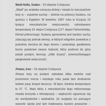
Wadi Halfa, Sudan
– 53 stopnie Celsjusza
„Wadi” po arabsku oznacza dolinę i miasto to rzeczywiście
leży w – zupełnie suchej – dolinie na północy Sudanu, na
granicy z Egiptem. W kwietniu 1967 roku w liczącej 15
tysięcy mieszkańców miejscowości odnotowano
temperaturę 53 stopni Celsjusza (127 stopni Fahrenheita).
Klimat północnego Sudanu generalnie jest bardzo suchy,
zdarzają się jednak okresy, w których wilgotne powietrze z
południa dociera do tego terenu i powoduje gwałtowne
burze piaskowe zwane
haboob
, który podnosi do góry
piaski pustyni, tworząc „żółte ściany”, uniemożliwiające
jakąkolwiek widoczność.
Ahwaz, Iran
– 53 stopnie Celsjusza
Ahwaz leży na pustyni zaledwie kilka metrów nad
poziomem morza i każdego roku pada tam dosłownie
ledwie parę kropel deszczu. W lipcu średnia temperatura
to 47 °C. Mało który z mieszkańców tego milionowego
miasta korzysta z klimatyzacji – większość ogranicza się
do wentylatorów i wiatraków. Ze względu na panujące
warunki sjesta jest tam traktowana bardzo poważnie –