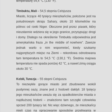
temperaturę 54,4 °C (130 °F).
Timbuktu, Mali
– 54,5 stopnia Celsjusza
Miasto, liczące 40 tysięcy mieszkańców, położone jest na
południowym skraju Sahary, około 10 kilometrów na
północ od rzeki Niger. Otoczone jest przez piasek, który
nieustannie wdziera się w jego granice, przysypując drogi
i domy. Dlatego na określenie Timbuktu odpowiednia jest
amerykańska fraza „in the middle of nowhere”. Zawsze
jednak warto o nim wspomnieć, kiedy szukamy
najgorętszych miejsc na Ziemi – rekordowa odnotowana
tam temperatura to 54,5 °C (130,1 °F). Średnia majowa
temperatura nie spada poniżej 42 °C, a nawet zimą osiąga
około 30 °C.
Kebili, Tunezja
– 55 stopni Celsjusza
To niezwykle gorące miasto jest zbudowane wokół
pustynnej oazy, znane jest z hodowli daktyli. 18 tysięcy
jego mieszkańców uważa się za spadkobierców miasta o
najdłuższej historii – znaleziono tam szczątki człowieka
sprzed 200 tysięcy lat. Nic więc dziwnego, że mieszkańcy
mieli czas na opracowanie sposobów przetrwania w