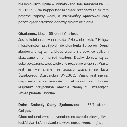
niesamowitym upale – odnotowano tam temperaturę 55
°C (131 °F). Na najgorętsze miesiące przechowuje się tam
potężne zapasy wody, a mieszkańcy opracowali cały
pozwalający przetrwać dobowy system działania.
Ghadames, Libia
– 55 stopni Celsjusza
Jest to kolejna pustynna osada. Żyje w niej około 7 tysięcy
mieszkańców należących do plemienia Berberów. Domy
zbudowane są tam z błota, wapna i drzew, co całkiem
skutecznie chroni przed upałem. Dachy domów są ze
sobą połączone, więc wiele ulic pozostaje w cieniu. Miasto
jest na tyle znane, że zostało wpisane na Listę
Światowego Dziedzictwa UNESCO. Miasto jest niemal
nieprzerwanie zamieszkałe od VI wieku n.e., chociaż
krajobraz przypomina obecnie znaną z
Gwiezdnych
Wojen
planetę Tatooine.
Dolna Śmierci, Stany Zjednoczone
– 56,7 stopnia
Celsjusza
Choć najgorętszym kontynentem na świecie niewątpliwie
jest Afryka, to Amerykanie zawsze muszą wepchnąć się na