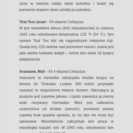
życie w mieście ustaje około południa i budzi się
ponownie dopiero około szóstej po południu.
Tirat Tsvi, Izrael
– 54 stopnie Celsjusza
W tym niewielkimi kibucu (642 mieszkańców) w czerwcu
1942 roku odnotowano temperaturę 129 °F (54 °C). Tym
samym Tirat Tsvi stał się najgorętszym miejscem Azji.
Osada leży 220 metrów nad poziomem morza i znana jest
jako wielka hodowla daktyli – rośnie tam około 18 tysięcy
daktylowców.
Araouane, Mali
– 54,4 stopnia Celsjusza
Araouane to niewielka saharyjska wioska leżąca na
drodze do Timbuktu. Ledwie 300 rodzin przywykło
nazywać to niegościnne miejsce domem. Otaczająca ją
pustynia jest zupełnie jałowa i często nawiedza ją mocny
wiatr nazywany
Harmattan
. Wieś jest całkowicie
uzależniona od dostaw żywności, ponieważ prawie
zupełny brak opadów sprawia, że nic tam nie może być
uprawiane. Mieszkańców zatrzymuje tam praca w
nieodległej kopalni soli. W 1945 roku odnotowano tam