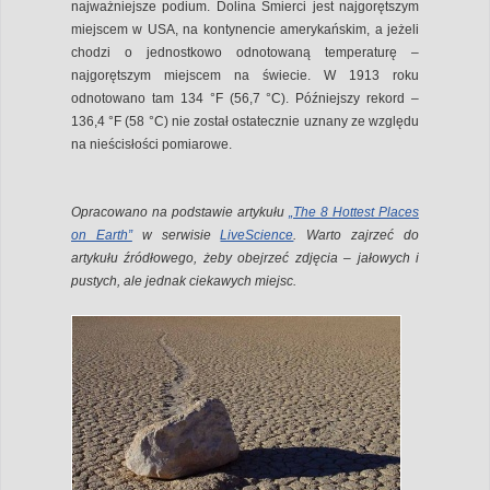
najważniejsze podium. Dolina Śmierci jest najgorętszym
miejscem w USA, na kontynencie amerykańskim, a jeżeli
chodzi o jednostkowo odnotowaną temperaturę –
najgorętszym miejscem na świecie. W 1913 roku
odnotowano tam 134 °F (56,7 °C). Późniejszy rekord –
136,4 °F (58 °C) nie został ostatecznie uznany ze względu
na nieścisłości pomiarowe.
Opracowano na podstawie artykułu
„The 8 Hottest Places
on Earth”
w serwisie
LiveScience
. Warto zajrzeć do
artykułu źródłowego, żeby obejrzeć zdjęcia – jałowych i
pustych, ale jednak ciekawych miejsc.