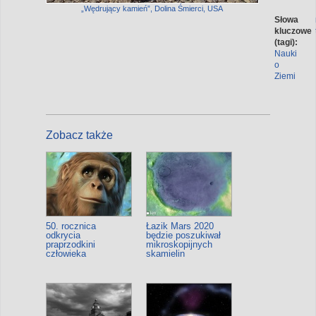
„Wędrujący kamień”, Dolina Śmierci, USA
Słowa
kluczowe
(tagi):
Nauki
o
Ziemi
Zobacz także
50. rocznica
Łazik Mars 2020
odkrycia
będzie poszukiwał
praprzodkini
mikroskopijnych
człowieka
skamielin