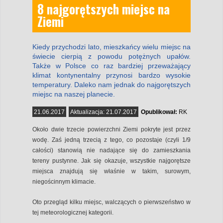
8 najgorętszych miejsc na
Ziemi
Kiedy przychodzi lato, mieszkańcy wielu miejsc na
świecie cierpią z powodu potężnych upałów.
Także w Polsce co raz bardziej przeważający
klimat kontynentalny przynosi bardzo wysokie
temperatury. Daleko nam jednak do najgorętszych
miejsc na naszej planecie.
21.06.2017
Aktualizacja:
21.07.2017
Opublikował:
RK
Około dwie trzecie powierzchni Ziemi pokryte jest przez
wodę. Zaś jedną trzecią z tego, co pozostaje (czyli 1/9
całości) stanowią nie nadające się do zamieszkania
tereny pustynne. Jak się okazuje, wszystkie najgorętsze
miejsca znajdują się właśnie w takim, surowym,
niegościnnym klimacie.
Oto przegląd kilku miejsc, walczących o pierwszeństwo w
tej meteorologicznej kategorii.