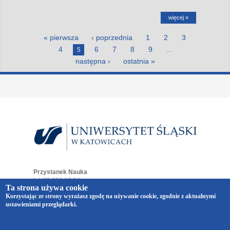
więcej »
Strony
« pierwsza
‹ poprzednia
1
2
3
4
6
7
8
9
5
…
następna ›
ostatnia »
Przystanek Nauka
tel. 32 359 19 64
Ta strona używa cookie
e-mail:
przystaneknauka@us.edu.pl
Korzystając ze strony wyrażasz zgodę na używanie cookie, zgodnie z aktualnymi
ul. Bankowa 12
ustawieniami przeglądarki.
40-007 Katowice
Copyright © 2014-2026 Uniwersytet Śląski w Katowicach.