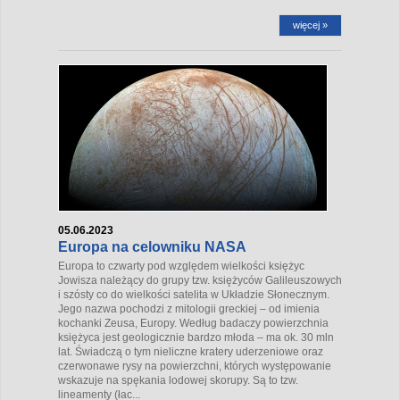
więcej »
05.06.2023
Europa na celowniku NASA
Europa to czwarty pod względem wielkości księżyc
Jowisza należący do grupy tzw. księżyców Galileuszowych
i szósty co do wielkości satelita w Układzie Słonecznym.
Jego nazwa pochodzi z mitologii greckiej – od imienia
kochanki Zeusa, Europy. Według badaczy powierzchnia
księżyca jest geologicznie bardzo młoda – ma ok. 30 mln
lat. Świadczą o tym nieliczne kratery uderzeniowe oraz
czerwonawe rysy na powierzchni, których występowanie
wskazuje na spękania lodowej skorupy. Są to tzw.
lineamenty (łac...