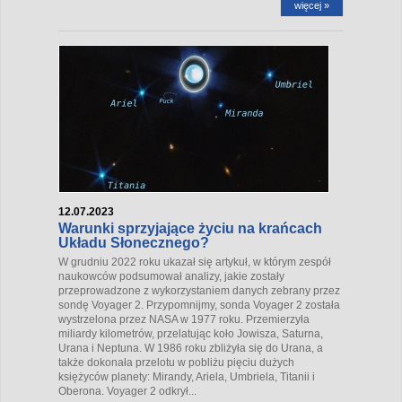
więcej »
12.07.2023
Warunki sprzyjające życiu na krańcach
Układu Słonecznego?
W grudniu 2022 roku ukazał się artykuł, w którym zespół
naukowców podsumował analizy, jakie zostały
przeprowadzone z wykorzystaniem danych zebrany przez
sondę Voyager 2. Przypomnijmy, sonda Voyager 2 została
wystrzelona przez NASA w 1977 roku. Przemierzyła
miliardy kilometrów, przelatując koło Jowisza, Saturna,
Urana i Neptuna. W 1986 roku zbliżyła się do Urana, a
także dokonała przelotu w pobliżu pięciu dużych
księżyców planety: Mirandy, Ariela, Umbriela, Titanii i
Oberona. Voyager 2 odkrył...