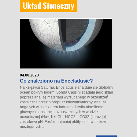
Układ Słoneczny
04.08.2023
Co znaleziono na Enceladusie?
Na księżycu Saturna, Enceladusie znajduje się globalny
ocean pokryty lodem. Sonda Cassini zbadała jego skład
poprzez analizę materiału wyrzucanego w przestrzeń
kosmiczną przez pióropusz kriowulkaniczny. Analiza
bogatych w sole ziaren lodu umożliwiła określenie
głównych substancji rozpuszczonych w wodzie
oceanicznej (Na
+
, K
+
, Cl
–
, HCO
3
–
, CO
3
2–
) oraz jej
zasadowe pH. Fosfor, najmniej obfity z pierwiastków
niezbędnych...