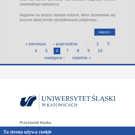
szwedzkiego wynalazcy.
Najpierw na drodze stanęła rodzina, która zbuntowała się
przeciw takiej formie spożytkowania potężnego...
więcej »
Strony
« pierwsza
‹ poprzednia
2
3
…
4
5
7
8
9
10
6
następna ›
ostatnia »
Przystanek Nauka
tel. 32 359 19 64
Ta strona używa cookie
e-mail:
przystaneknauka@us.edu.pl