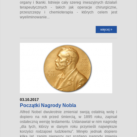
organy i tkanki. Istnieje cały szereg inwazyjnych działań
terapeutycznych - takich jak operacje chirurgiczne,
przeszczepy i chemioterapia - których celem jest
wyeliminowanie...
więcej »
03.10.2017
Początki Nagrody Nobla
Alfred Nobel dwukrotnie zmieniał swoją ostatnią wolę i
dopiero na rok przed śmiercią, w 1895 roku, zapisał
ostateczną wersję testamentu. Ustanawiał w nim nagrodę
„dla tych, którzy w danym roku przynieśli największe
korzyści rodzajowi ludzkiemu”. Minęło jednak dopiero
kilka lat, zanim pierwszy raz rozdano nagrody imienia