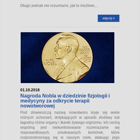
Długo jednak nie rozumiano, jak to możliwe,...
więcej »
01.10.2018
Nagroda Nobla w dziedzinie fizjologii i
medycyny za odkrycie terapii
nowotworowej
Pod złowieszczą nazwą nowotworu kryje się wiele
różnych schorzeń, dotykających w sposób złośliwy lub
łagodny różne organy i tkanki żywego orgnizmu. Ich cechą
wspólną jest niekontrolowane rozmnażanie się
nieprawidłowych, zmutowanych komórek, które
rozprzestrzeniają się w naszym ciele, atakując jego