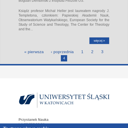
Bogdan Dembiński z Instytutu Filozofii UŚ.
Ksiądz profesor Michał Heller jest laureatem nagrody J.
Templetona, członkiem: Papieskiej Akademii Nauk,
Obserwatorium Watykańskiego, European Society for the
Study of Science and Theology, The Center for Theology
and the...
więcej »
Strony
« pierwsza
‹ poprzednia
1
2
3
4
Przystanek Nauka
tel. 32 359 19 64