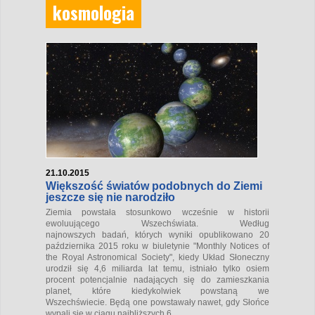
kosmologia
21.10.2015
Większość światów podobnych do Ziemi
jeszcze się nie narodziło
Ziemia powstała stosunkowo wcześnie w historii
ewoluującego Wszechświata. Według
najnowszych badań, których wyniki opublikowano 20
października 2015 roku w biuletynie "Monthly Notices of
the Royal Astronomical Society", kiedy Układ Słoneczny
urodził się 4,6 miliarda lat temu, istniało tylko osiem
procent potencjalnie nadających się do zamieszkania
planet, które kiedykolwiek powstaną we
Wszechświecie. Będą one powstawały nawet, gdy Słońce
wypali się w ciągu najbliższych 6...