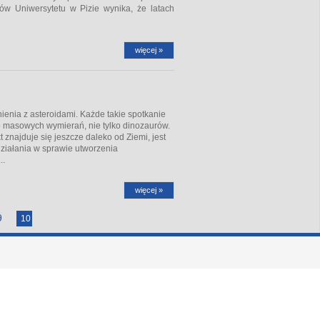
ów Uniwersytetu w Pizie wynika, że latach
więcej »
nienia z asteroidami. Każde takie spotkanie
 masowych wymierań, nie tylko dinozaurów.
 znajduje się jeszcze daleko od Ziemi, jest
ziałania w sprawie utworzenia
..
więcej »
9
10