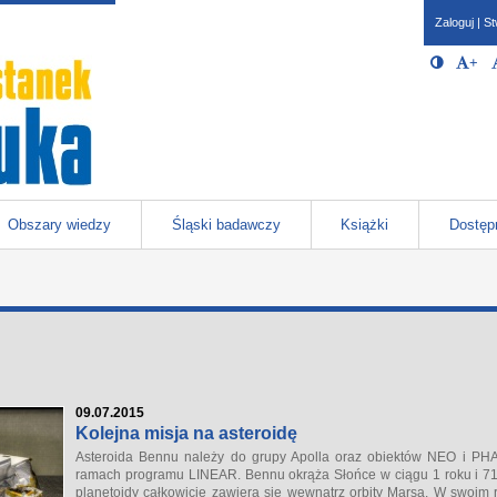
Zaloguj
|
St
Opcje 
Włącz/W
+
Po
javascr
storage
Katowicach
Obszary wiedzy
Śląski badawczy
Książki
Dostęp
09.07.2015
Kolejna misja na asteroidę
Asteroida Bennu należy do grupy Apolla oraz obiektów NEO i PHA
ramach programu LINEAR. Bennu okrąża Słońce w ciągu 1 roku i 71 dn
planetoidy całkowicie zawiera się wewnątrz orbity Marsa. W swoim 