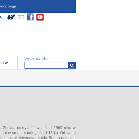
wórz bloga
dostępności (wymagają
Społeczności
yłącz Wysoki kontrast
większ czcionkę
-
Zmniejsz czcionkę
ipt oraz obsługi local
)
Formularz wyszukiwania
Wyszukiwarka
ność
. Została odkryta 11 września 1999 roku w
i w średniej odległości 1,13 j.a. Orbita tej
ruchu orbitalnym planetoida Bennu przecina