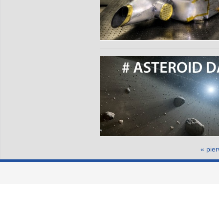
Strony
« pie