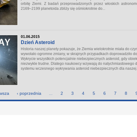
orbitę Ziemi. Z badań przeprowadzonych przez włoskich astronom
2169–2199 planetoida zbliży się ośmiokrotnie do...
01.06.2015
Dzień Asteroid
Historia naszej planety pokazuje, że Ziemia wielokrotnie miała do czy
wywołało ogromne zmiany, w skrajnych przypadkach doprowadziło do
Wykrycie wszystkich potencjalnie niebezpiecznych asteroid, gdy obiekt
niezwykle trudne. Dlatego naukowcy wzywają do natychmiastowego d
systemu wczesnego wykrywania asteroid niebezpiecznych dla naszej.
rwsza
‹ poprzednia
2
3
4
5
6
7
8
…