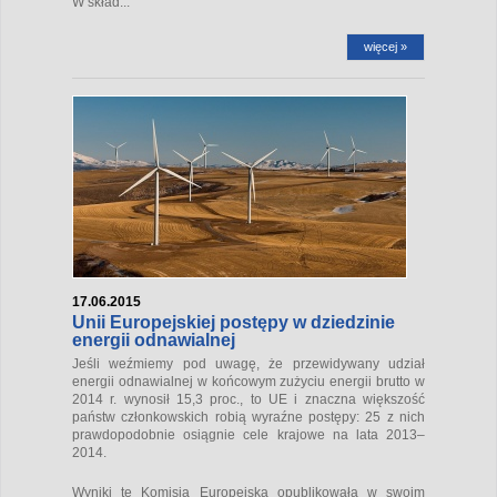
W skład...
więcej »
17.06.2015
Unii Europejskiej postępy w dziedzinie
energii odnawialnej
Jeśli weźmiemy pod uwagę, że przewidywany udział
energii odnawialnej w końcowym zużyciu energii brutto w
2014 r. wynosił 15,3 proc., to UE i znaczna większość
państw członkowskich robią wyraźne postępy: 25 z nich
prawdopodobnie osiągnie cele krajowe na lata 2013–
2014.
Wyniki te Komisja Europejska opublikowała w swoim