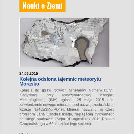
Nauki o Ziemi
24.06.2015
Kolejna odsłona tajemnic meteorytu
Morasko
Komisja do spraw Nowych Minerałów, Nomenklatury i
Klasyfikacji przy Międzynarodowej Asocjacji
Mineralogicznej (IMA) ogłosiła 25 maja 2015 roku
zatwierdzenie nowego minerału pod nazwą czochralskiit o
wzorze Na
4
Ca
3
Mg(PO
4
)
4
. Minerał nazwano na cześć
profesora Jana Czochralskiego, najczęściej cytowanego
polskiego naukowca (Sejm RP ogłosił rok 2013 Rokiem
Czochralskiego w 60. rocznicę jego śmierci).