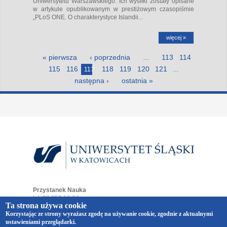
Uniwersytetu Warszawskiego. Ich wysiłki zostały opisane
w artykule opublikowanym w prestiżowym czasopiśmie
„PLoS ONE. O charakterystyce Islandii...
więcej »
Strony
« pierwsza
‹ poprzednia
113
114
…
115
116
118
119
120
121
117
…
następna ›
ostatnia »
Przystanek Nauka
tel. 32 359 19 64
Ta strona używa cookie
e-mail:
przystaneknauka@us.edu.pl
Korzystając ze strony wyrażasz zgodę na używanie cookie, zgodnie z aktualnymi
ul. Bankowa 12
ustawieniami przeglądarki.
40-007 Katowice