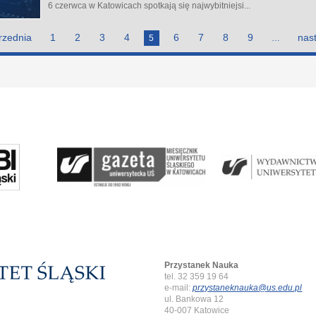
6 czerwca w Katowicach spotkają się najwybitniejsi...
rzednia
1
2
3
4
6
7
8
9
nas
5
…
Przystanek Nauka
tel. 32 359 19 64
e-mail:
przystaneknauka@us.edu.pl
ul. Bankowa 12
40-007 Katowice