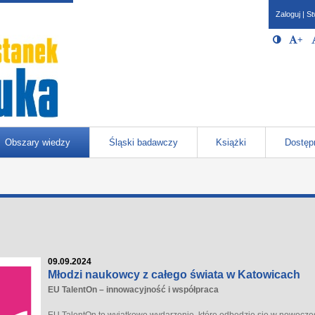
Zaloguj
|
St
Opcje 
Włącz/W
+
Po
javascr
storage
Katowicach
Obszary wiedzy
Śląski badawczy
Książki
Dostęp
09.09.2024
Młodzi naukowcy z całego świata w Katowicach
EU TalentOn – innowacyjność i współpraca
EU TalentOn to wyjątkowe wydarzenie, które odbędzie się w nowocze