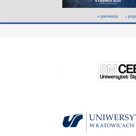
Strony
« pierwsza
‹ pop