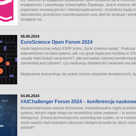
kreatywności i coworkingu Uniwersytetu Śląskiego. Jest to miejsce, k
wspieraniu innowacyjności i interdyscyplinarności. Uczestnicy będą
laboratoriów, przestrzeni coworkingowych oraz stref do dyskusji i wy
dostępne na...
06.06.2024
EuroScience Open Forum 2024
Hasło tegorocznej edycji ESOF brzmi „Życie zmienia naukę”. Podczas
odpowiedzieć na takie pytania, jak: czy język śląski jest możliwy w XX
zasady etyki badań naukowych?, jaki jest wpływ zielonej transformacji
zdrowotnej jest cyfrowa?, czy ewaluacja działalności naukowej ma ja
Wydarzenie koncentruje się wokół sześciu obszarów tematycznych, bę
04.06.2024
#AIChallenger Forum 2024 – konferencja naukow
Bezprecedensowe szanse biznesowe, niewyobrażalne nigdy wcześniej
pytania, których nigdy dotąd nie musieliśmy sobie zadawać – to wszys
inteligencji. Zmiany technologiczne zachodzą tak szybko, że w codzi
może nadzór nad rozwojem sztucznej inteligencji warto by zlecić sztuc
pomysł?