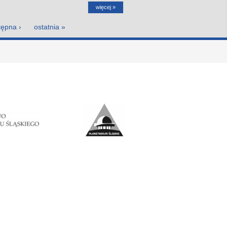
więcej »
tępna ›
ostatnia »