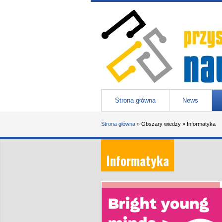
Przejdź do treści
Przystanek nauka
-
portal Uniwesytetu Śląskiego w 
Menu główne
Strona główna
News
Jesteś tutaj
Strona główna
»
Obszary wiedzy
»
Informatyka
Informatyka