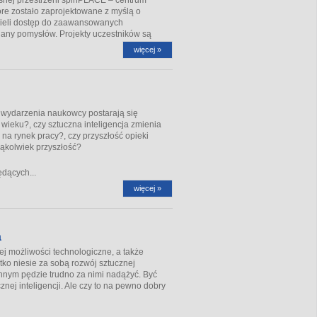
tóre zostało zaprojektowane z myślą o
 mieli dostęp do zaawansowanych
miany pomysłów. Projekty uczestników są
więcej »
 wydarzenia naukowcy postarają się
I wieku?, czy sztuczna inteligencja zmienia
 na rynek pracy?, czy przyszłość opieki
kąkolwiek przyszłość?
dących...
więcej »
a
 możliwości technologiczne, a także
tko niesie za sobą rozwój sztucznej
ennym pędzie trudno za nimi nadążyć. Być
znej inteligencji. Ale czy to na pewno dobry