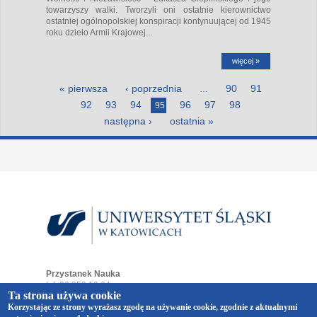
towarzyszy walki. Tworzyli oni ostatnie kierownictwo
ostatniej ogólnopolskiej konspiracji kontynuującej od 1945
roku dzieło Armii Krajowej...
więcej »
Strony
« pierwsza
‹ poprzednia
90
91
…
92
93
94
96
97
98
95
następna ›
ostatnia »
Przystanek Nauka
tel. 32 359 19 64
Ta strona używa cookie
e-mail:
przystaneknauka@us.edu.pl
Korzystając ze strony wyrażasz zgodę na używanie cookie, zgodnie z aktualnymi
ul. Bankowa 12