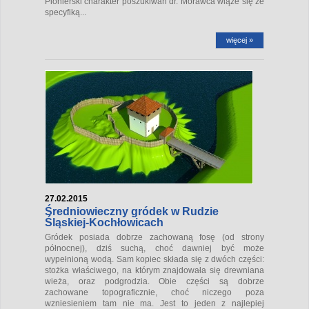
Pionierski charakter poszukiwań dr. Morawca wiąże się ze
specyfiką...
więcej »
27.02.2015
Średniowieczny gródek w Rudzie
Śląskiej-Kochłowicach
Gródek posiada dobrze zachowaną fosę (od strony
północnej), dziś suchą, choć dawniej być może
wypełnioną wodą. Sam kopiec składa się z dwóch części:
stożka właściwego, na którym znajdowała się drewniana
wieża, oraz podgrodzia. Obie części są dobrze
zachowane topograficznie, choć niczego poza
wzniesieniem tam nie ma. Jest to jeden z najlepiej