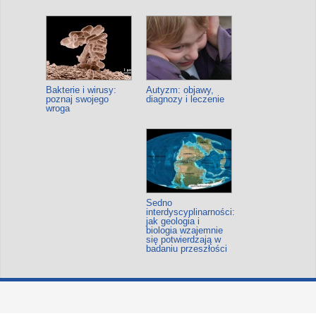
Bakterie i wirusy:
Autyzm: objawy,
poznaj swojego
diagnozy i leczenie
wroga
Sedno
interdyscyplinarności:
jak geologia i
biologia wzajemnie
się potwierdzają w
badaniu przeszłości