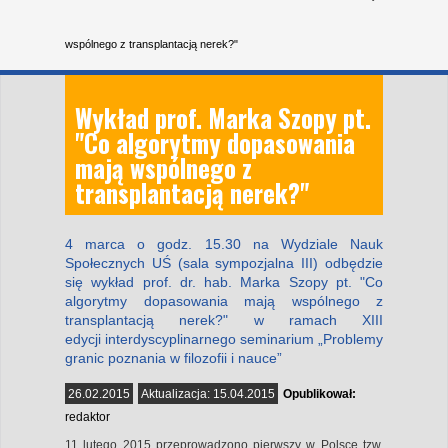
wspólnego z transplantacją nerek?"
Wykład prof. Marka Szopy pt.
"Co algorytmy dopasowania
mają wspólnego z
transplantacją nerek?"
4 marca o godz. 15.30 na Wydziale Nauk
Społecznych UŚ (sala sympozjalna III) odbędzie
się wykład prof. dr. hab. Marka Szopy pt. "Co
algorytmy dopasowania mają wspólnego z
transplantacją nerek?" w ramach XIII
edycji interdyscyplinarnego seminarium „Problemy
granic poznania w filozofii i nauce”
26.02.2015
Aktualizacja:
15.04.2015
Opublikował:
redaktor
11 lutego 2015 przeprowadzono pierwszy w Polsce tzw.