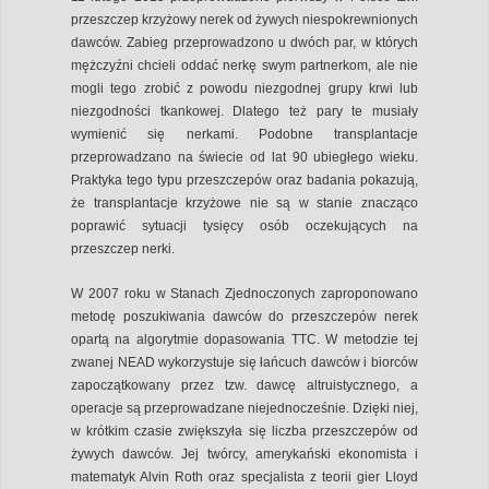
przeszczep krzyżowy nerek od żywych niespokrewnionych
dawców. Zabieg przeprowadzono u dwóch par, w których
mężczyźni chcieli oddać nerkę swym partnerkom, ale nie
mogli tego zrobić z powodu niezgodnej grupy krwi lub
niezgodności tkankowej. Dlatego też pary te musiały
wymienić się nerkami. Podobne transplantacje
przeprowadzano na świecie od lat 90 ubiegłego wieku.
Praktyka tego typu przeszczepów oraz badania pokazują,
że transplantacje krzyżowe nie są w stanie znacząco
poprawić sytuacji tysięcy osób oczekujących na
przeszczep nerki.
W 2007 roku w Stanach Zjednoczonych zaproponowano
metodę poszukiwania dawców do przeszczepów nerek
opartą na algorytmie dopasowania TTC. W metodzie tej
zwanej NEAD wykorzystuje się łańcuch dawców i biorców
zapoczątkowany przez tzw. dawcę altruistycznego, a
operacje są przeprowadzane niejednocześnie. Dzięki niej,
w krótkim czasie zwiększyła się liczba przeszczepów od
żywych dawców. Jej twórcy, amerykański ekonomista i
matematyk Alvin Roth oraz specjalista z teorii gier Lloyd