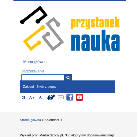
Przejdź do treści
Przystanek nauka
-
portal Uniwesytetu Śląskiego w Katowicach
Menu główne
Menu główne
Formularz wyszukiwania
Wyszukiwarka
Zaloguj
|
Stwórz bloga
Opcje dostępności (wymagają
Społeczności
Włącz/Wyłącz Wysoki kontrast
+
Powiększ czcionkę
-
Zmniejsz czcionkę
javascript oraz obsługi local storage)
Jesteś tutaj
Strona główna
»
Kalendarz
»
Wykład prof. Marka Szopy pt. "Co algorytmy dopasowania mają