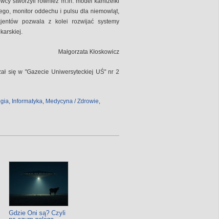
wcy stworzyli również m.in. model kamizelki
ego, monitor oddechu i pulsu dla niemowląt,
cjentów pozwala z kolei rozwijać systemy
karskiej.
Małgorzata Kłoskowicz
zał się w "Gazecie Uniwersyteckiej UŚ" nr 2
ogia
,
Informatyka
,
Medycyna / Zdrowie
,
Gdzie Oni są? Czyli