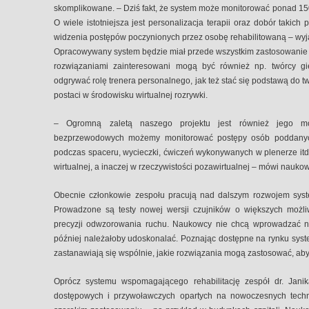
skomplikowane. – Dziś fakt, że system może monitorować ponad 150 
O wiele istotniejsza jest personalizacja terapii oraz dobór takich
widzenia postępów poczynionych przez osobę rehabilitowaną – wyja
Opracowywany system będzie miał przede wszystkim zastosowanie 
rozwiązaniami zainteresowani mogą być również np. twórcy 
odgrywać rolę trenera personalnego, jak też stać się podstawą do tw
postaci w środowisku wirtualnej rozrywki.
– Ogromną zaletą naszego projektu jest również jego mob
bezprzewodowych możemy monitorować postępy osób poddanych 
podczas spaceru, wycieczki, ćwiczeń wykonywanych w plenerze itd.
wirtualnej, a inaczej w rzeczywistości pozawirtualnej – mówi naukow
Obecnie członkowie zespołu pracują nad dalszym rozwojem syst
Prowadzone są testy nowej wersji czujników o większych możliw
precyzji odwzorowania ruchu. Naukowcy nie chcą wprowadzać n
później należałoby udoskonalać. Poznając dostępne na rynku syste
zastanawiają się wspólnie, jakie rozwiązania mogą zastosować, aby
Oprócz systemu wspomagającego rehabilitację zespół dr. Jan
dostępowych i przywoławczych opartych na nowoczesnych techn