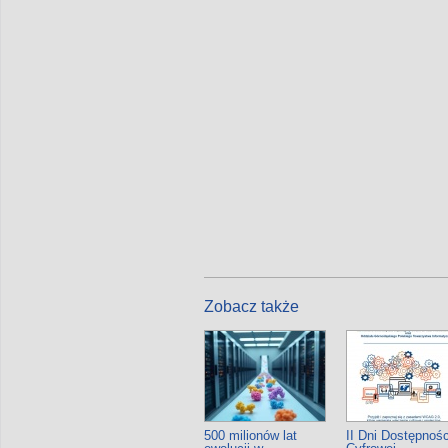
Zobacz także
500 milionów lat
II Dni Dostępnośc