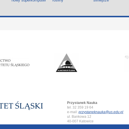
nowy superkomputer
rośliny
silniejsze
Przystanek Nauka
tel. 32 359 19 64
e-mail:
przystaneknauka@us.edu.pl
ul. Bankowa 12
40-007 Katowice