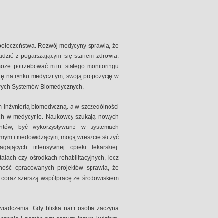
połeczeństwa. Rozwój medycyny sprawia, że
adzić z pogarszającym się stanem zdrowia.
może potrzebować m.in. stałego monitoringu
 się na rynku medycznym, swoją propozycję w
owych Systemów Biomedycznych.
im inżynierią biomedyczną, a w szczególności
nych w medycynie. Naukowcy szukają nowych
entów, być wykorzystywane w systemach
domym i niedowidzącym, mogą wreszcie służyć
jących intensywnej opieki lekarskiej.
alach czy ośrodkach rehabilitacyjnych, lecz
yjność opracowanych projektów sprawia, że
ą coraz szerszą współpracę ze środowiskiem
świadczenia. Gdy bliska nam osoba zaczyna