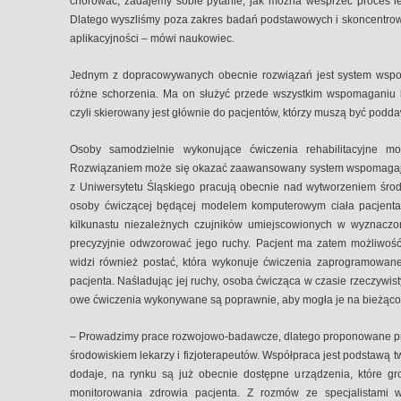
chorować, zadajemy sobie pytanie, jak można wesprzeć proces 
Dlatego wyszliśmy poza zakres badań podstawowych i skoncentrowal
aplikacyjności – mówi naukowiec.
Jednym z dopracowywanych obecnie rozwiązań jest system wspom
różne schorzenia. Ma on służyć przede wszystkim wspomaganiu 
czyli skierowany jest głównie do pacjentów, którzy muszą być podda
Osoby samodzielnie wykonujące ćwiczenia rehabilitacyjne m
Rozwiązaniem może się okazać zaawansowany system wspomagają
z Uniwersytetu Śląskiego pracują obecnie nad wytworzeniem środo
osoby ćwiczącej będącej modelem komputerowym ciała pacjenta.
kilkunastu niezależnych czujników umiejscowionych w wyznaczo
precyzyjnie odwzorować jego ruchy. Pacjent ma zatem możliwość
widzi również postać, która wykonuje ćwiczenia zaprogramowane
pacjenta. Naśladując jej ruchy, osoba ćwicząca w czasie rzeczywis
owe ćwiczenia wykonywane są poprawnie, aby mogła je na bieżąco
– Prowadzimy prace rozwojowo-badawcze, dlatego proponowane pr
środowiskiem lekarzy i fizjoterapeutów. Współpraca jest podstawą 
dodaje, na rynku są już obecnie dostępne urządzenia, które gr
monitorowania zdrowia pacjenta. Z rozmów ze specjalistami 