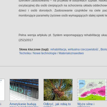
szerokim zastosowaniu – na przykład w budynkach szpitali. Nauko
oscylacyjnej dla osób cierpiących na schorzenia układu oddechow
dzieci i osób dorosłych. Zastosowanie czujników na ciele pa
monitorujące parametry życiowe osób wymagających stałej opieki le
Pełna wersja artykułu pt. System wspomagający rehabilitację uka
(252)/2017
Słowa kluczowe (tagi):
rehabilitacja
,
wirtualna rzeczywistość
,
Biol
Technika / Nowe technologie / Materiałoznawstwo
i
Amerykanie budują
Odkryć, jak robią to
Wyże silne i