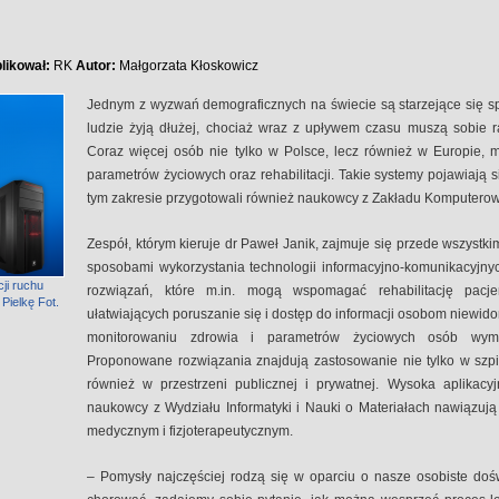
likował:
RK
Autor:
Małgorzata Kłoskowicz
Jednym z wyzwań demograficznych na świecie są starzejące się s
ludzie żyją dłużej, chociaż wraz z upływem czasu muszą sobie r
Coraz więcej osób nie tylko w Polsce, lecz również w Europie, 
parametrów życiowych oraz rehabilitacji. Takie systemy pojawiają
tym zakresie przygotowali również naukowcy z Zakładu Komputer
Zespół, którym kieruje dr Paweł Janik, zajmuje się przede wszystk
sposobami wykorzystania technologii informacyjno-komunikacyj
ji ruchu
rozwiązań, które m.in. mogą wspomagać rehabilitację pacj
Pielkę Fot.
ułatwiających poruszanie się i dostęp do informacji osobom niewi
monitorowaniu zdrowia i parametrów życiowych osób wymaga
Proponowane rozwiązania znajdują zastosowanie nie tylko w szpit
również w przestrzeni publicznej i prywatnej. Wysoka aplikac
naukowcy z Wydziału Informatyki i Nauki o Materiałach nawiązuj
medycznym i fizjoterapeutycznym.
– Pomysły najczęściej rodzą się w oparciu o nasze osobiste do