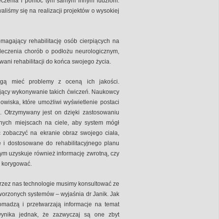
leczenia i pomóc tym samym innym ludziom.
iśmy się na realizacji projektów o wysokiej
agający rehabilitację osób cierpiących na
leczenia chorób o podłożu neurologicznym,
wani rehabilitacji do końca swojego życia.
ogą mieć problemy z oceną ich jakości.
cy wykonywanie takich ćwiczeń. Naukowcy
wiska, które umożliwi wyświetlenie postaci
 Otrzymywany jest on dzięki zastosowaniu
nych miejscach na ciele, aby system mógł
 zobaczyć na ekranie obraz swojego ciała,
 i dostosowane do rehabilitacyjnego planu
tym uzyskuje również informację zwrotną, czy
 korygować.
zez nas technologie musimy konsultować ze
tworzonych systemów – wyjaśnia dr Janik. Jak
omadzą i przetwarzają informacje na temat
wynika jednak, że zazwyczaj są one zbyt