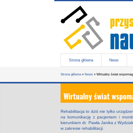
Przejdź do treści
Przystanek nauka
-
portal Uniwesytetu Śląskiego w 
Menu główne
Strona główna
News
Jesteś tutaj
Strona główna
»
News
»
Wirtualny świat wspomaga
Wirtualny świat wspoma
Rehabilitacja to dziś nie tylko urząd
na komunikację z pacjentem i monit
kierunkiem dr. Pawła Janika z Wydział
w zakresie rehabilitacji.