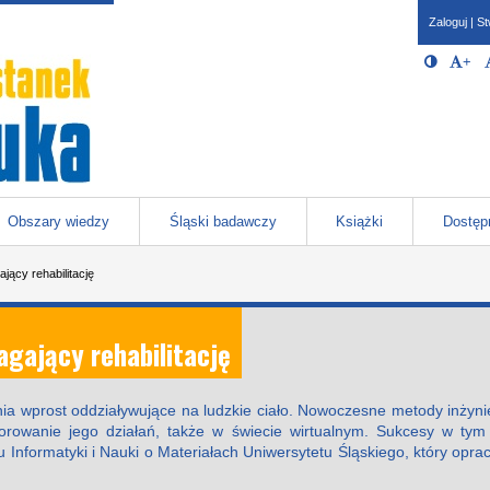
Zaloguj
|
St
Opcje 
Włącz/W
+
Po
javascr
storage
Katowicach
Obszary wiedzy
Śląski badawczy
Książki
Dostęp
jący rehabilitację
gający rehabilitację
zenia wprost oddziaływujące na ludzkie ciało. Nowoczesne metody inżyn
orowanie jego działań, także w świecie wirtualnym. Sukcesy w t
u Informatyki i Nauki o Materiałach Uniwersytetu Śląskiego, który o