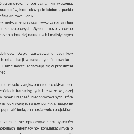
parametrów, nie robi już na nikim wrażenia.
 parametrów, które okażą się istotne z punktu
śnia dr Paweł Janik.
w medycynie, przy czym wykorzystanymi tam
gier komputerowych. System może zarówno
orzenia bardziej naturalnych i realistycznych
ilność. Dzięki zastosowaniu czujników
rehabilitacji w naturalnym środowisku –
 Ludzie inaczej zachowują się w przestrzeni
iec.
emu w celu zwiększenia jego efektywności.
ościach transmisyjnych i jeszcze większej
a rynek urządzeń niedopracowanych, które
my, odkrywają ich słabe punkty, a następnie
 poprawić funkcjonalność swoich projektów.
ika zajmuje się opracowywaniem systemów
ologiach informacyjno- komunikacyjnych o