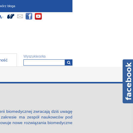
wórz bloga
dostępności (wymagają
Społeczności
yłącz Wysoki kontrast
większ czcionkę
-
Zmniejsz czcionkę
ipt oraz obsługi local
)
Formularz wyszukiwania
Wyszukiwarka
ność
ierii biomedycznej zwracają dziś uwagę
ym zakresie ma zespół naukowców pod
pracowuje nowe rozwiązania biomedyczne