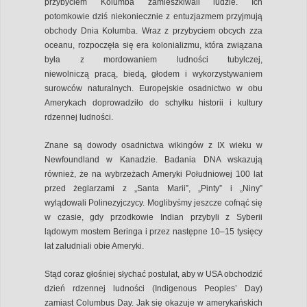
przybyciem Kolumba zamieszkiwali ludzie. Ich
potomkowie dziś niekoniecznie z entuzjazmem przyjmują
obchody Dnia Kolumba. Wraz z przybyciem obcych zza
oceanu, rozpoczęła się era kolonializmu, która związana
była z mordowaniem ludności tubylczej,
niewolniczą pracą, biedą, głodem i wykorzystywaniem
surowców naturalnych. Europejskie osadnictwo w obu
Amerykach doprowadziło do schyłku historii i kultury
rdzennej ludności.
Znane są dowody osadnictwa wikingów z IX wieku w
Newfoundland w Kanadzie. Badania DNA wskazują
również, że na wybrzeżach Ameryki Południowej 100 lat
przed żeglarzami z „Santa Marii”, „Pinty” i „Niny”
wylądowali Polinezyjczycy. Moglibyśmy jeszcze cofnąć się
w czasie, gdy przodkowie Indian przybyli z Syberii
lądowym mostem Beringa i przez następne 10–15 tysięcy
lat zaludniali obie Ameryki.
Stąd coraz głośniej słychać postulat, aby w USA obchodzić
dzień rdzennej ludności (Indigenous Peoples’ Day)
zamiast Columbus Day. Jak się okazuje w amerykańskich