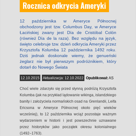
Rocznica odkrycia Ameryki
12 października w Ameryce Północnej
obchodzony jest tzw. Columbus Day, w Ameryce
Łacińskiej zwany jest Día de Cristóbal Colón
(również Día de la raza). Bez względu na język,
święto celebruje tzw. dzień odkrycia Ameryki przez
Krzysztofa Kolumba 12 października 1492 roku.
Dziś jednak doskonale wiemy, że genueński
żeglarz nie był pierwszym podróżnikiem, który
dotarł do Nowego Świata
12.10.2015
Aktualizacja:
12.10.2022
Opublikował:
AS
Choć wiele zdarzyło się przed słynną podróżą Krzysztofa
Kolumba (jak na przykład lądowanie wikinga, islandzkiego
banity i założyciela normańskich osad na Grenlandii, Leifa
Ericsona w Ameryce Północnej około pięć wieków
wcześniej), to 12 października wciąż pozostaje ważnym
wydarzeniem w historii i jest powszechnie uznawane
przez historyków jako początek okresu kolonialnego
(1492–1763).