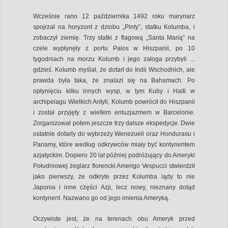
Wcześnie rano 12 października 1492 roku marynarz
spojrzał na horyzont z dziobu „Pinty”, statku Kolumba, i
zobaczył ziemię. Trzy statki z flagową „Santa Marią” na
czele wypłynęły z portu Palos w Hiszpanii, po 10
tygodniach na morzu Kolumb i jego załoga przybyli ...
gdzieś. Kolumb myślał, że dotarł do Indii Wschodnich, ale
prawda była taka, że znalazł się na Bahamach. Po
opłynięciu kilku innych wysp, w tym Kuby i Haiti w
archipelagu Wielkich Antyli, Kolumb powrócił do Hiszpanii
i został przyjęty z wielkim entuzjazmem w Barcelonie.
Zorganizował potem jeszcze trzy dalsze ekspedycje. Dwie
ostatnie dotarły do wybrzeży Wenezueli oraz Hondurasu i
Panamy, które według odkrywców miały być kontynentem
azjatyckim. Dopiero 20 lat później podróżujący do Ameryki
Południowej żeglarz florencki Amerigo Vespucci stwierdził
jako pierwszy, że odkryte przez Kolumba lądy to nie
Japonia i inne części Azji, lecz nowy, nieznany dotąd
kontynent. Nazwano go od jego imienia Ameryką.
Oczywiste jest, że na terenach obu Ameryk przed