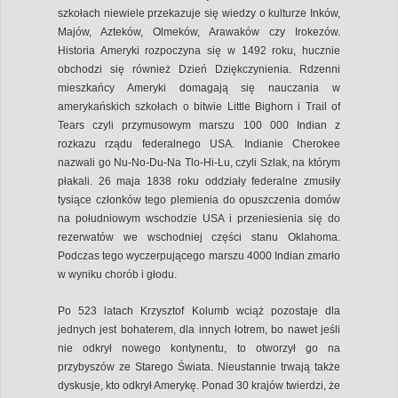
szkołach niewiele przekazuje się wiedzy o kulturze Inków,
Majów, Azteków, Olmeków, Arawaków czy Irokezów.
Historia Ameryki rozpoczyna się w 1492 roku, hucznie
obchodzi się również Dzień Dziękczynienia. Rdzenni
mieszkańcy Ameryki domagają się nauczania w
amerykańskich szkołach o bitwie Little Bighorn i Trail of
Tears czyli przymusowym marszu 100 000 Indian z
rozkazu rządu federalnego USA. Indianie Cherokee
nazwali go Nu-No-Du-Na Tlo-Hi-Lu, czyli Szlak, na którym
płakali. 26 maja 1838 roku oddziały federalne zmusiły
tysiące członków tego plemienia do opuszczenia domów
na południowym wschodzie USA i przeniesienia się do
rezerwatów we wschodniej części stanu Oklahoma.
Podczas tego wyczerpującego marszu 4000 Indian zmarło
w wyniku chorób i głodu.
Po 523 latach Krzysztof Kolumb wciąż pozostaje dla
jednych jest bohaterem, dla innych łotrem, bo nawet jeśli
nie odkrył nowego kontynentu, to otworzył go na
przybyszów ze Starego Świata. Nieustannie trwają także
dyskusje, kto odkrył Amerykę. Ponad 30 krajów twierdzi, że