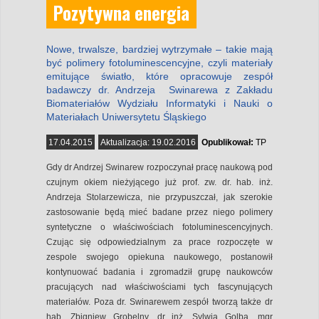
Pozytywna energia
Nowe, trwalsze, bardziej wytrzymałe – takie mają
być polimery fotoluminescencyjne, czyli materiały
emitujące światło, które opracowuje zespół
badawczy dr. Andrzeja Swinarewa z Zakładu
Biomateriałów Wydziału Informatyki i Nauki o
Materiałach Uniwersytetu Śląskiego
17.04.2015
Aktualizacja:
19.02.2016
Opublikował:
TP
Gdy dr Andrzej Swinarew rozpoczynał pracę naukową pod
czujnym okiem nieżyjącego już prof. zw. dr. hab. inż.
Andrzeja Stolarzewicza, nie przypuszczał, jak szerokie
zastosowanie będą mieć badane przez niego polimery
syntetyczne o właściwościach fotoluminescencyjnych.
Czując się odpowiedzialnym za prace rozpoczęte w
zespole swojego opiekuna naukowego, postanowił
kontynuować badania i zgromadził grupę naukowców
pracujących nad właściwościami tych fascynujących
materiałów. Poza dr. Swinarewem zespół tworzą także dr
hab. Zbigniew Grobelny, dr inż. Sylwia Golba, mgr