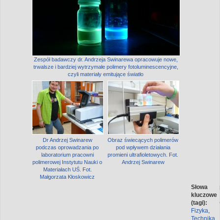
Zespół badawczy dr. Andrzeja Swinarewa opracowuje nowe,
trwalsze i bardziej wytrzymałe polimery fotoluminescencyjne,
czyli materiały emitujące światło
Dr Andrzej Swinarew
Obraz świecących polimerów
podczas oprowadzania po
pod wpływem działania
laboratorium pracowni
promieni ultrafioletowych. Fot.
polimerowej Instytutu Nauki o
Andrzej Swinarew
Materiałach UŚ. Fot.
Małgorzata Kłoskowicz
Słowa
kluczowe
(tagi):
Fizyka
,
Technika