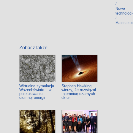
/
Nowe
technologi
/
Materiało
Zobacz także
Wirtualna symulacja
Stephen Hawking
Wszechświata – w
wierzy, że rozwiązał
poszukiwaniu
tajemnicę czarnych
ciemnej energii
dziur