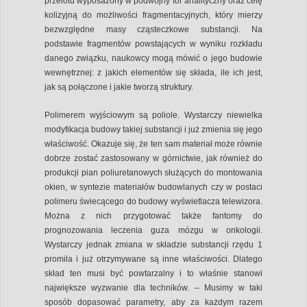
przelotu wyposażony w podwójny tor analityczny oraz celę
kolizyjną do możliwości fragmentacyjnych, który mierzy
bezwzględne masy cząsteczkowe substancji. Na
podstawie fragmentów powstających w wyniku rozkładu
danego związku, naukowcy mogą mówić o jego budowie
wewnętrznej: z jakich elementów się składa, ile ich jest,
jak są połączone i jakie tworzą struktury.
Polimerem wyjściowym są poliole. Wystarczy niewielka
modyfikacja budowy takiej substancji i już zmienia się jego
właściwość. Okazuje się, że ten sam materiał może równie
dobrze zostać zastosowany w górnictwie, jak również do
produkcji pian poliuretanowych służących do montowania
okien, w syntezie materiałów budowlanych czy w postaci
polimeru świecącego do budowy wyświetlacza telewizora.
Można z nich przygotować także fantomy do
prognozowania leczenia guza mózgu w onkologii.
Wystarczy jednak zmiana w składzie substancji rzędu 1
promila i już otrzymywane są inne właściwości. Dlatego
skład ten musi być powtarzalny i to właśnie stanowi
największe wyzwanie dla techników. – Musimy w taki
sposób dopasować parametry, aby za każdym razem