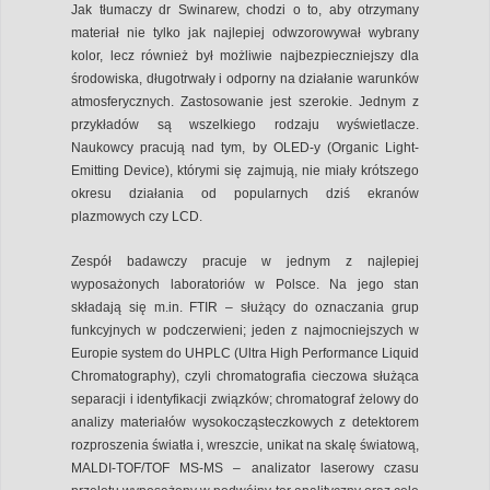
Jak tłumaczy dr Swinarew, chodzi o to, aby otrzymany
materiał nie tylko jak najlepiej odwzorowywał wybrany
kolor, lecz również był możliwie najbezpieczniejszy dla
środowiska, długotrwały i odporny na działanie warunków
atmosferycznych. Zastosowanie jest szerokie. Jednym z
przykładów są wszelkiego rodzaju wyświetlacze.
Naukowcy pracują nad tym, by OLED-y (Organic Light-
Emitting Device), którymi się zajmują, nie miały krótszego
okresu działania od popularnych dziś ekranów
plazmowych czy LCD.
Zespół badawczy pracuje w jednym z najlepiej
wyposażonych laboratoriów w Polsce. Na jego stan
składają się m.in. FTIR – służący do oznaczania grup
funkcyjnych w podczerwieni; jeden z najmocniejszych w
Europie system do UHPLC (Ultra High Performance Liquid
Chromatography), czyli chromatografia cieczowa służąca
separacji i identyfikacji związków; chromatograf żelowy do
analizy materiałów wysokocząsteczkowych z detektorem
rozproszenia światła i, wreszcie, unikat na skalę światową,
MALDI-TOF/TOF MS-MS – analizator laserowy czasu