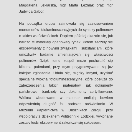
Magdalena Szklarska, mgr Marta Łężniak oraz mgr
Jadwiga Gabor.
Na początku grupa zajmowała się zastosowaniem
monomerów fotoluminescencyjnych do syntezy polimerów
o takich właściwościach. Dopiero później okazało się, jak
bardzo te materiały opanowały rynek. Potem zaczęły się
eksperymenty z nowymi związkami i substancjami, które
umożliwiły badanie zmieniających się właściwości
polimerów. Dzięki temu zespół może pochwalić się
kilkoma patentami, przy czym przygotowywane są już
kolejne zgłoszenia. Udało się, między innymi, uzyskać
specjalne włókna fotoluminescencyjne, które posłużą do
zabezpieczenia takich materiałów, jak dokumenty
państwowe, banknoty czy dokumenty certyfikowane.
Włókna wbudowane w materiał emitują bowiem
odpowiednią długość fali podczas naświetlania. W
Muzeum Papiernictwa w Dusznikach Zdroju, przy
współpracy z dziekanem Politechniki Łódzkiej, wykonane
zostały testy, eksperyment zakończył się sukcesem.