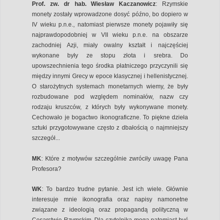
Prof. zw. dr hab. Wiesław Kaczanowicz
: Rzymskie
monety zostały wprowadzone dosyć późno, bo dopiero w
IV wieku p.n.e., natomiast pierwsze monety pojawiły się
najprawdopodobniej w VII wieku p.n.e. na obszarze
zachodniej Azji, miały owalny kształt i najczęściej
wykonane były ze stopu złota i srebra. Do
upowszechnienia tego środka płatniczego przyczynili się
między innymi Grecy w epoce klasycznej i hellenistycznej.
O starożytnych systemach monetarnych wiemy, że były
rozbudowane pod względem nominałów, nazw czy
rodzaju kruszców, z których były wykonywane monety.
Cechowało je bogactwo ikonograficzne. To piękne dzieła
sztuki przygotowywane często z dbałością o najmniejszy
szczegół...
MK
: Które z motywów szczególnie zwróciły uwagę Pana
Profesora?
WK
: To bardzo trudne pytanie. Jest ich wiele. Głównie
interesuje mnie ikonografia oraz napisy namonetne
związane z ideologią oraz propagandą polityczną w
Cesarstwie Rzymskim. Dla czytelnika mogą natomiast być