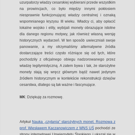
uzurpatorzy władzy cesarskiej wybierani przede wszystkim
na prowincjach, co było między innymi pokłosiem
niesprawnie funkcjonującej władzy centralnej i oznaką
wspomnianego kryzysu III wieku. Władcy ci, aby opłacić
lokalne wojsko i elity, wybijali monety obrazujące istotne
dla danego regionu motywy, jak również własną wersję
historycznych wydarzeń. W ten sposób uwieczniali swoje
panowanie, a my otrzymaliśmy alternatywne źródła
dostarczające treści często różniące się od tych, które
pochodziły z oficjalnego obiegu nadzorowanego przez
władzę legitymistyczną. A zatem bywa i tak, że starożytne
monety stają się wręcz głównym bądź nawet jedynym
źródłem historycznym w kontekście rekonstrukcji dziejów
cesarstwa, dlatego są tak ważne i fascynujące.
MK
: Dziękuję za rozmowę.
Artykuł
Nauka „czytania” starożytnych monet. Rozmowa z
prof. Wiesławem Kaczanowiczem z WNS UŚ
pochodzi ze
strony internetowej Unwiersytetu Śląskiego i ukazał się w