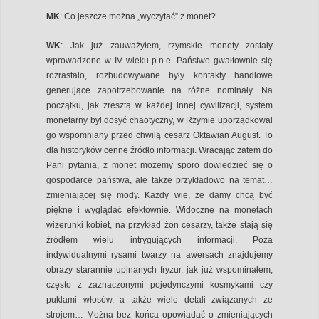
MK
: Co jeszcze można „wyczytać” z monet?
WK
: Jak już zauważyłem, rzymskie monety zostały
wprowadzone w IV wieku p.n.e. Państwo gwałtownie się
rozrastało, rozbudowywane były kontakty handlowe
generujące zapotrzebowanie na różne nominały. Na
początku, jak zresztą w każdej innej cywilizacji, system
monetarny był dosyć chaotyczny, w Rzymie uporządkował
go wspomniany przed chwilą cesarz Oktawian August. To
dla historyków cenne źródło informacji. Wracając zatem do
Pani pytania, z monet możemy sporo dowiedzieć się o
gospodarce państwa, ale także przykładowo na temat…
zmieniającej się mody. Każdy wie, że damy chcą być
piękne i wyglądać efektownie. Widoczne na monetach
wizerunki kobiet, na przykład żon cesarzy, także stają się
źródłem wielu intrygujących informacji. Poza
indywidualnymi rysami twarzy na awersach znajdujemy
obrazy starannie upinanych fryzur, jak już wspominałem,
często z zaznaczonymi pojedynczymi kosmykami czy
puklami włosów, a także wiele detali związanych ze
strojem… Można bez końca opowiadać o zmieniających