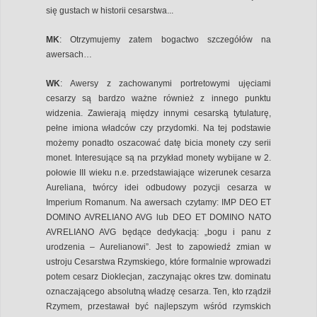
się gustach w historii cesarstwa...
MK
: Otrzymujemy zatem bogactwo szczegółów na
awersach…
WK
: Awersy z zachowanymi portretowymi ujęciami
cesarzy są bardzo ważne również z innego punktu
widzenia. Zawierają między innymi cesarską tytulaturę,
pełne imiona władców czy przydomki. Na tej podstawie
możemy ponadto oszacować datę bicia monety czy serii
monet. Interesujące są na przykład monety wybijane w 2.
połowie III wieku n.e. przedstawiające wizerunek cesarza
Aureliana, twórcy idei odbudowy pozycji cesarza w
Imperium Romanum. Na awersach czytamy: IMP DEO ET
DOMINO AVRELIANO AVG lub DEO ET DOMINO NATO
AVRELIANO AVG będące dedykacją: „bogu i panu z
urodzenia – Aurelianowi”. Jest to zapowiedź zmian w
ustroju Cesarstwa Rzymskiego, które formalnie wprowadzi
potem cesarz Dioklecjan, zaczynając okres tzw. dominatu
oznaczającego absolutną władzę cesarza. Ten, kto rządził
Rzymem, przestawał być najlepszym wśród rzymskich