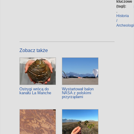
kluczowe
(tagi):
,
Historia
/
Archeolog
Zobacz także
Ostrygi wrócą do
Wystartował balon
kanału La Manche
NASA z polskimi
przyrządami