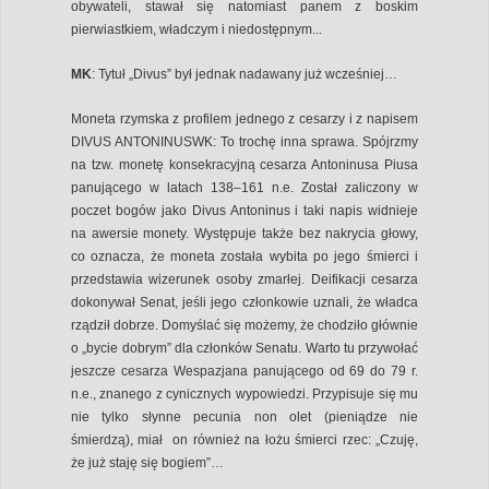
obywateli, stawał się natomiast panem z boskim
pierwiastkiem, władczym i niedostępnym...
MK
: Tytuł „Divus” był jednak nadawany już wcześniej…
Moneta rzymska z profilem jednego z cesarzy i z napisem
DIVUS ANTONINUSWK: To trochę inna sprawa. Spójrzmy
na tzw. monetę konsekracyjną cesarza Antoninusa Piusa
panującego w latach 138–161 n.e. Został zaliczony w
poczet bogów jako Divus Antoninus i taki napis widnieje
na awersie monety. Występuje także bez nakrycia głowy,
co oznacza, że moneta została wybita po jego śmierci i
przedstawia wizerunek osoby zmarłej. Deifikacji cesarza
dokonywał Senat, jeśli jego członkowie uznali, że władca
rządził dobrze. Domyślać się możemy, że chodziło głównie
o „bycie dobrym” dla członków Senatu. Warto tu przywołać
jeszcze cesarza Wespazjana panującego od 69 do 79 r.
n.e., znanego z cynicznych wypowiedzi. Przypisuje się mu
nie tylko słynne pecunia non olet (pieniądze nie
śmierdzą), miał on również na łożu śmierci rzec: „Czuję,
że już staję się bogiem”…