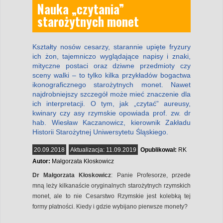
Nauka „czytania”
starożytnych monet
Kształty nosów cesarzy, starannie upięte fryzury
ich żon, tajemniczo wyglądające napisy i znaki,
mityczne postaci oraz dziwne przedmioty czy
sceny walki – to tylko kilka przykładów bogactwa
ikonograficznego starożytnych monet. Nawet
najdrobniejszy szczegół może mieć znaczenie dla
ich interpretacji. O tym, jak „czytać” aureusy,
kwinary czy asy rzymskie opowiada prof. zw. dr
hab. Wiesław Kaczanowicz, kierownik Zakładu
Historii Starożytnej Uniwersytetu Śląskiego.
20.09.2018
Aktualizacja:
11.09.2019
Opublikował:
RK
Autor:
Małgorzata Kłoskowicz
Dr Małgorzata Kłoskowicz
: Panie Profesorze, przede
mną leży kilkanaście oryginalnych starożytnych rzymskich
monet, ale to nie Cesarstwo Rzymskie jest kolebką tej
formy płatności. Kiedy i gdzie wybijano pierwsze monety?