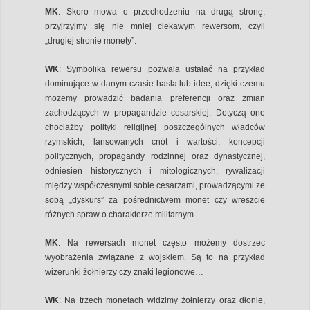
MK
: Skoro mowa o przechodzeniu na drugą stronę,
przyjrzyjmy się nie mniej ciekawym rewersom, czyli
„drugiej stronie monety”.
WK
: Symbolika rewersu pozwala ustalać na przykład
dominujące w danym czasie hasła lub idee, dzięki czemu
możemy prowadzić badania preferencji oraz zmian
zachodzących w propagandzie cesarskiej. Dotyczą one
chociażby polityki religijnej poszczególnych władców
rzymskich, lansowanych cnót i wartości, koncepcji
politycznych, propagandy rodzinnej oraz dynastycznej,
odniesień historycznych i mitologicznych, rywalizacji
między współczesnymi sobie cesarzami, prowadzącymi ze
sobą „dyskurs” za pośrednictwem monet czy wreszcie
różnych spraw o charakterze militarnym...
MK
: Na rewersach monet często możemy dostrzec
wyobrażenia związane z wojskiem. Są to na przykład
wizerunki żołnierzy czy znaki legionowe…
WK
: Na trzech monetach widzimy żołnierzy oraz dłonie,