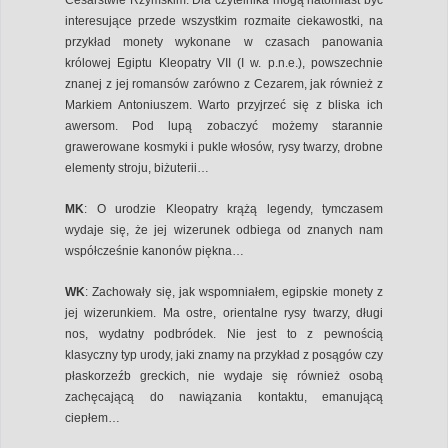
interesujące przede wszystkim rozmaite ciekawostki, na
przykład monety wykonane w czasach panowania
królowej Egiptu Kleopatry VII (I w. p.n.e.), powszechnie
znanej z jej romansów zarówno z Cezarem, jak również z
Markiem Antoniuszem. Warto przyjrzeć się z bliska ich
awersom. Pod lupą zobaczyć możemy starannie
grawerowane kosmyki i pukle włosów, rysy twarzy, drobne
elementy stroju, biżuterii…
MK
: O urodzie Kleopatry krążą legendy, tymczasem
wydaje się, że jej wizerunek odbiega od znanych nam
współcześnie kanonów piękna…
WK
: Zachowały się, jak wspomniałem, egipskie monety z
jej wizerunkiem. Ma ostre, orientalne rysy twarzy, długi
nos, wydatny podbródek. Nie jest to z pewnością
klasyczny typ urody, jaki znamy na przykład z posągów czy
płaskorzeźb greckich, nie wydaje się również osobą
zachęcającą do nawiązania kontaktu, emanującą
ciepłem…