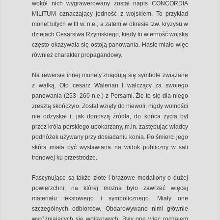
wokół nich wygrawerowany został napis CONCORDIA
MILITUM oznaczający jedność z wojskiem. To przykład
monet bitych w III w. n.e., a zatem w okresie tzw. kryzysu w
dziejach Cesarstwa Rzymskiego, kiedy to wierność wojska
często okazywała się ostoją panowania. Hasło miało więc
również charakter propagandowy.
Na rewersie innej monety znajdują się symbole związane
z walką. Oto cesarz Walerian I walczący za swojego
panowania (253–260 n.e.) z Persami. Źle to się dla niego
zresztą skończyło. Został wzięty do niewoli, nigdy wolności
nie odzyskał i, jak donoszą źródła, do końca życia był
przez króla perskiego upokarzany, m.in. zastępując władcy
podnóżek używany przy dosiadaniu konia. Po śmierci jego
skóra miała być wystawiana na widok publiczny w sali
tronowej ku przestrodze.
Fascynujące są także złote i brązowe medaliony o dużej
powierzchni, na której można było zawrzeć więcej
materiału tekstowego i symbolicznego. Miały one
szczególnych odbiorców. Obdarowywano nimi głównie
wyróżniających się wojskowych. Były one więc rodzajem