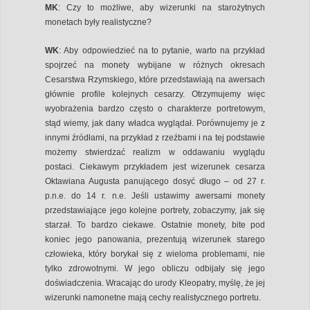
MK
: Czy to możliwe, aby wizerunki na starożytnych
monetach były realistyczne?
WK
: Aby odpowiedzieć na to pytanie, warto na przykład
spojrzeć na monety wybijane w różnych okresach
Cesarstwa Rzymskiego, które przedstawiają na awersach
głównie profile kolejnych cesarzy. Otrzymujemy więc
wyobrażenia bardzo często o charakterze portretowym,
stąd wiemy, jak dany władca wyglądał. Porównujemy je z
innymi źródłami, na przykład z rzeźbami i na tej podstawie
możemy stwierdzać realizm w oddawaniu wyglądu
postaci. Ciekawym przykładem jest wizerunek cesarza
Oktawiana Augusta panującego dosyć długo – od 27 r.
p.n.e. do 14 r. n.e. Jeśli ustawimy awersami monety
przedstawiające jego kolejne portrety, zobaczymy, jak się
starzał. To bardzo ciekawe. Ostatnie monety, bite pod
koniec jego panowania, prezentują wizerunek starego
człowieka, który borykał się z wieloma problemami, nie
tylko zdrowotnymi. W jego obliczu odbijały się jego
doświadczenia. Wracając do urody Kleopatry, myślę, że jej
wizerunki namonetne mają cechy realistycznego portretu.