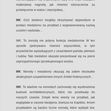
materialnej nagrody, jak również odznaczenia za
poświęcenie w walce i zwycięstwa...
MK
: Dziś studenci mogliby otrzymywać stypendium w
postaci medalionu na przykład z wygrawerowaną nazwą
uczelni i wydziału…
WK: To zresztą nie jedyna funkcja medalionów. W ten
sposób zjednywano również sojuszników, w tym
przywódców sąsiadujących z cesarstwem państw, plemion
i ludów. Taki medalion okazale prezentował się na piersi
zaprzyjaźnionego (przekupionego) wodza.
MK
: Monety i medaliony okazują się zatem niezwykle
atrakcyjnym uzupełnieniem innych źródeł historycznych…
WK
: To właśnie na monetach zachowały się wyobrażenia
budowli architektonicznych, które nie przetrwały do
naszych czasów. Dzięki temu wiemy na przykład, jak
wyglądała w zarysie świątynia Jowisza na Kapitolu. Innym
przykładem są bardzo liczne monety, które wybijali tzw.