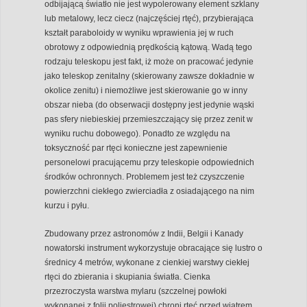
odbijającą światło nie jest wypolerowany element szklany
lub metalowy, lecz ciecz (najczęściej rtęć), przybierająca
kształt paraboloidy w wyniku wprawienia jej w ruch
obrotowy z odpowiednią prędkością kątową. Wadą tego
rodzaju teleskopu jest fakt, iż może on pracować jedynie
jako teleskop zenitalny (skierowany zawsze dokładnie w
okolice zenitu) i niemożliwe jest skierowanie go w inny
obszar nieba (do obserwacji dostępny jest jedynie wąski
pas sfery niebieskiej przemieszczający się przez zenit w
wyniku ruchu dobowego). Ponadto ze względu na
toksyczność par rtęci konieczne jest zapewnienie
personelowi pracującemu przy teleskopie odpowiednich
środków ochronnych. Problemem jest też czyszczenie
powierzchni ciekłego zwierciadła z osiadającego na nim
kurzu i pyłu.
Zbudowany przez astronomów z Indii, Belgii i Kanady
nowatorski instrument wykorzystuje obracające się lustro o
średnicy 4 metrów, wykonane z cienkiej warstwy ciekłej
rtęci do zbierania i skupiania światła. Cienka
przezroczysta warstwa mylaru (szczelnej powłoki
wykonanej z folii poliestrowej) chroni rtęć przed wiatrem.