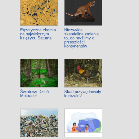
Egzotyczna chemia
Niezwykła
na największym
skamielina zmienia
księżycu Saturna
to, co myślimy o
przeszłości
kontynentów
Światowy Dzień
Skąd przywędrowały
Mokradeł
kurczaki?