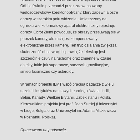
Odbite światło przechodzi przez zaawansowany
wielosoczewkowy korektor optyczny, który zapewnia ostre
obrazy w szerokim polu widzenia. Umieszczony na
ognisku wielkoformatowy aparat elektroniczny rejestruje
obrazy. Obrót Ziemi powoduje, że obrazy przesuwają się w
poprzek kamery, ale ruch jest kompensowany
elektronicznie przez kamerę. Ten tryb działania zwiększa
skuteczność obserwacji i sprawia, że teleskop jest
szczególnie czuły na ruchome oraz zmienne w czasie
obiekty, takie jak supernowe, soczewki grawitacyjne,
śmieci kosmiczne czy asteroidy.
W ramach projektu ILMT współpracują badacze z wielu
uczelni i instytutów naukowych z całego świata: Indii,
Belgii, Kanady, Wielkiej Brytanii, Uzbekistanu i Polski.
Kierownikiem projektu jest prof. Jean Surdej (Uniwersytet
w Liège, Belgia oraz Uniwersytet im. Adama Mickiewicza
w Poznaniu, Polska).
Opracowano na podstawie: