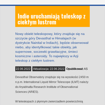
Indie uruchamiają teleskop z
ciekłym lustrem
Nowy obiekt teleskopowy, który znajduje się na
szczycie góry Devasthal w Himalajach (w
dystrykcie Nainital w Indiach), będzie obserwował
niebo, aby identyfikować takie obiekty, jak
supernowe, soczewki grawitacyjne, śmieci
kosmiczne i asteroidy. To największy w Azji
teleskop z ciekłym lustrem.
22.06.2022
Aktualizacja:
22.06.2022
Opublikował:
AS
Devasthal Observatory znajduje się na wysokości 2450 m
n.p.m. International Liquid Mirror Telescope (ILMT) należy
do Aryabhatta Research Institute of Observational
Sciences (ARIES).
W teleskopach z płynnym zwierciadłem powierzchnią