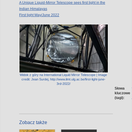
A Unique Liquid-Mirror Telescope sees first light in the
Indian Himalayas
First light May/June 2022
Widok z góry na International Liquid Mirror Telescope | Image
credit: Jean Surdej, http://www.ilmt.ulg.ac.be/first-light-june-
3rd-2022/
Słowa
kluczowe
(tagi):
Zobacz także