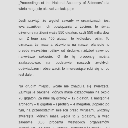
„Proceedings of the National Academy of Sciences” dla
wielu mogą się okazać zaskakujące.
Jeśli przyjąć, że węgiel zawarty w organizmach jest
wyznacznikiem ich powiązania z życiem, to świat
ożywiony na Ziemi waży 550 gigaton, czyli 550 miliardów
ton. Z tego zaś 450 gigaton to królestwo roślin. To
oznacza, że materia ożywiona na naszej planecie to
przede wszystkim rośliny, od drobnych źdźbeł trawy po
najwyższe sekwoje. O ile tę proporcję można
zaakceptować na podstawie naszych zwykłych
doświadczeń i obserwacji, to interesujące robi się to, co
jest dalej.
Na drugim miejscu wcale nie znajdują się zwierzęta.
Zajmują je bakterie, których masę oszacowano na około
70 gigaton. Za nimi są grzyby – 12 gigaton, a następnie
archeony – 8 gigaton – i protisty – 4 megaton. Dopiero po
tym, na przedostatnim miejscu przed wirusami, widzimy
zwierzęta, których masa węgla to 2 gigatony, a więc
zaledwie 0,36 procenta wszystkich organizmów.