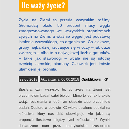
Ile waży życie?
Życie na Ziemi to przede wszystkim rośliny.
Gromadzą około 80 procent masy węgla
zmagazynowanego we wszystkich organizmach
żywych na Ziemi, a właśnie węgiel jest podstawą
istnienia wszystkiego, co organiczne. Co ciekawe,
grupy najbardziej rzucające się w oczy – jak duże
zwierzęta – albo te o największej liczbie gatunków
– takie jak stawonogi – wcale nie są istotną
częścią ziemskiej biomasy. Człowiek jest ledwie
ułamkiem jej promila.
22.05.2018
Aktualizacja:
06.06.2018
Opublikował:
RK
Biosfera, czyli wszystko to, co żywe na Ziemi jest
przedmiotem badań całej biologii. Mimo to jednak brakuje
wciąż rozeznania w ogólnym składzie tego przedmiotu
badań. Dopiero w połowie XX wieku ustalono podział na
królestwa, który nas dziś obowiązuje. Ale jakie są
proporcje ilościowe między tymi królestwami? Wyniki
dostarczone nam przez amerykańskie czasopismo