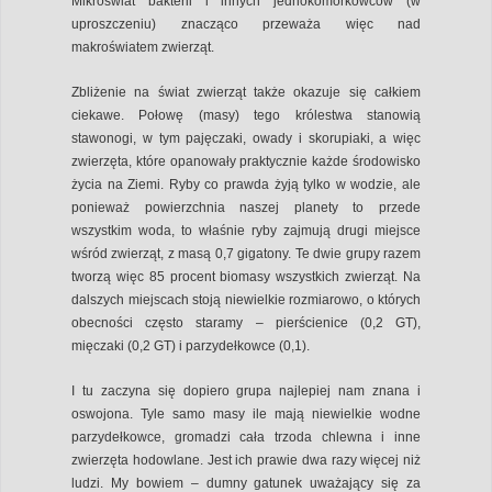
Mikroświat bakterii i innych jednokomórkowców (w
uproszczeniu) znacząco przeważa więc nad
makroświatem zwierząt.
Zbliżenie na świat zwierząt także okazuje się całkiem
ciekawe. Połowę (masy) tego królestwa stanowią
stawonogi, w tym pajęczaki, owady i skorupiaki, a więc
zwierzęta, które opanowały praktycznie każde środowisko
życia na Ziemi. Ryby co prawda żyją tylko w wodzie, ale
ponieważ powierzchnia naszej planety to przede
wszystkim woda, to właśnie ryby zajmują drugi miejsce
wśród zwierząt, z masą 0,7 gigatony. Te dwie grupy razem
tworzą więc 85 procent biomasy wszystkich zwierząt. Na
dalszych miejscach stoją niewielkie rozmiarowo, o których
obecności często staramy – pierścienice (0,2 GT),
mięczaki (0,2 GT) i parzydełkowce (0,1).
I tu zaczyna się dopiero grupa najlepiej nam znana i
oswojona. Tyle samo masy ile mają niewielkie wodne
parzydełkowce, gromadzi cała trzoda chlewna i inne
zwierzęta hodowlane. Jest ich prawie dwa razy więcej niż
ludzi. My bowiem – dumny gatunek uważający się za