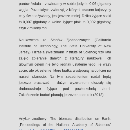
panów świata – zawieramy w sobie jedynie 0,06 gigatony
węgla. Pozostałych zwierząt, z którymi czasem kojarzymy
cały świat ożywiony, jest jeszcze mniej. Dziko żyjące ssaki
to 0,007 gigatony, a wolno żyjące ptaki to 0,002 gigatony,
czyli 2 miliony ton.
Naukowcom ze Stanów Zjednoczonych (California
Institute of Technology, The State University of New
Jersey) i Izraela (Weizmann Institute of Science) trzy lata
zajęło zbieranie danych z literatury naukowej. Ich
głównym celem nie było jednak ustalenie tego, ile waży
życie, ale określenie, które białka występują najobficiej na
naszej planecie. Na tym zagadnieniem nadal będą
jeszcze pracować – dużym wyzwaniem okazały się
drobnoustroje żyjące pod powierzchnią ziemi.
Zakończenie badań planują jeszcze na ten rok (2018).
Artykuł źródłowy: The biomass distribution on Earth.
„Proceedings of the National Academy of Sciences”