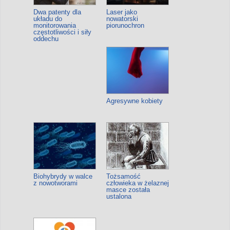
Dwa patenty dla
Laser jako
układu do
nowatorski
monitorowania
piorunochron
częstotliwości i siły
oddechu
Agresywne kobiety
Biohybrydy w walce
Tożsamość
z nowotworami
człowieka w żelaznej
masce została
ustalona