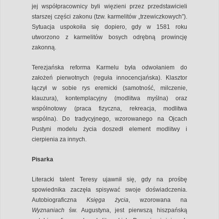
jej współpracownicy byli więzieni przez przedstawicieli
starszej części zakonu (tzw. karmelitów „trzewiczkowych”).
Sytuacja uspokoiła się dopiero, gdy w 1581 roku
utworzono z karmelitów bosych odrębną prowincję
zakonną.
Terezjańska reforma Karmelu była odwołaniem do
założeń pierwotnych (reguła innocencjańska). Klasztor
łączył w sobie rys eremicki (samotność, milczenie,
klauzura), kontemplacyjny (modlitwa myślna) oraz
wspólnotowy (praca fizyczna, rekreacja, modlitwa
wspólna). Do tradycyjnego, wzorowanego na Ojcach
Pustyni modelu życia doszedł element modlitwy i
cierpienia za innych.
Pisarka
Literacki talent Teresy ujawnił się, gdy na prośbę
spowiednika zaczęła spisywać swoje doświadczenia.
Autobiograficzna
Księga życia
, wzorowana na
Wyznaniach
św. Augustyna, jest pierwszą hiszpańską