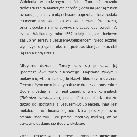
Wcielenia w rodzinnym mieście. Tam też zaczęła
doświadczać tajemniczych chorób (w czasie jednej z nich
uznano ją już za zmarłą i chciano pogrzebać, lecz została
cudownie uzdrowiona za wstawiennictwem św. Józefa)
oraz głębokich i intensywnych przeżyć duchowych. W
czasie Wielkanocy roku 1557 miały miejsce duchowe
zaślubiny Teresy z Jezusem-Oblubieńcem. Nieco później
wydarzyła się słynna ekstaza, podczas której anioł przebił
jej serce złotą strzałą.
Mistyczne doznania Teresy stały się podstawą jej
„podręczników” życia duchowego. Napisane żywym i
pięknym językiem, należą do klasyki literatury mistycznej.
Teresa używa metafor, aby pokazać drogę zjednoczenia z
Bogiem. Jedną z nich jest zamek o wielu komnatach
(
Twierdza wewnętrzna
), przez które przechodzi dusza,
dążąc do spotkania z Jezusem-Oblubieńcem. Inną jest
metafora nawadniania ogrodu, która pokazuje różne
stopnie modlitwy – od prostej modlitwy myślnej, aż po
całkowite oddanie się Bogu w ekstazie.
Życie duchowe według Teresy to swobodne obcowanie