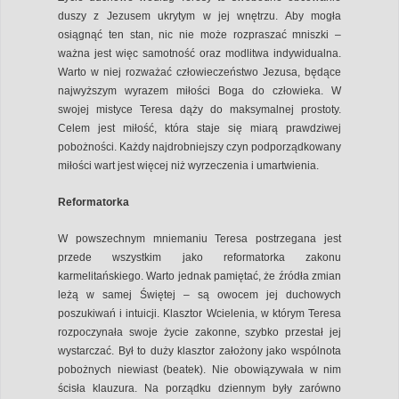
duszy z Jezusem ukrytym w jej wnętrzu. Aby mogła
osiągnąć ten stan, nic nie może rozpraszać mniszki –
ważna jest więc samotność oraz modlitwa indywidualna.
Warto w niej rozważać człowieczeństwo Jezusa, będące
najwyższym wyrazem miłości Boga do człowieka. W
swojej mistyce Teresa dąży do maksymalnej prostoty.
Celem jest miłość, która staje się miarą prawdziwej
pobożności. Każdy najdrobniejszy czyn podporządkowany
miłości wart jest więcej niż wyrzeczenia i umartwienia.
Reformatorka
W powszechnym mniemaniu Teresa postrzegana jest
przede wszystkim jako reformatorka zakonu
karmelitańskiego. Warto jednak pamiętać, że źródła zmian
leżą w samej Świętej – są owocem jej duchowych
poszukiwań i intuicji. Klasztor Wcielenia, w którym Teresa
rozpoczynała swoje życie zakonne, szybko przestał jej
wystarczać. Był to duży klasztor założony jako wspólnota
pobożnych niewiast (beatek). Nie obowiązywała w nim
ścisła klauzura. Na porządku dziennym były zarówno