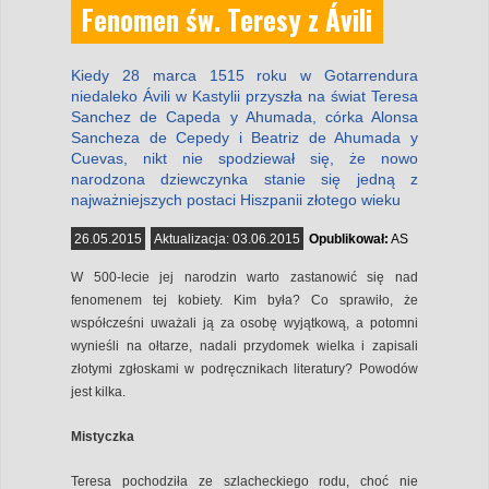
Fenomen św. Teresy z Ávili
Kiedy 28 marca 1515 roku w Gotarrendura
niedaleko Ávili w Kastylii przyszła na świat Teresa
Sanchez de Capeda y Ahumada, córka Alonsa
Sancheza de Cepedy i Beatriz de Ahumada y
Cuevas, nikt nie spodziewał się, że nowo
narodzona dziewczynka stanie się jedną z
najważniejszych postaci Hiszpanii złotego wieku
26.05.2015
Aktualizacja:
03.06.2015
Opublikował:
AS
W 500-lecie jej narodzin warto zastanowić się nad
fenomenem tej kobiety. Kim była? Co sprawiło, że
współcześni uważali ją za osobę wyjątkową, a potomni
wynieśli na ołtarze, nadali przydomek wielka i zapisali
złotymi zgłoskami w podręcznikach literatury? Powodów
jest kilka.
Mistyczka
Teresa pochodziła ze szlacheckiego rodu, choć nie