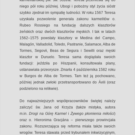
niego pół roku później. Ubogi i pobożny styl życia sióstr
szybko zjednał im sympatię ludności. W roku 1567 Teresa
uzyskała pozwolenie generała zakonu karmelitów o.
Rubeo Rossiego na fundację dalszych klasztorów
żeńskich oraz dwóch klasztorów męskich. I tak w latach
1562–1575 powstały klasztory w Medina del Campo,
Malagón, Valladolid, Toledo, Pastranie, Salamace, Alba de
Tormes, Segovii, Beas de Segura i Sewilli oraz męski
klasztor w Duruelo. Teresa sama doglądała swoich
fundacji: jeździła po Hiszpanii, konsultowała plany,
ustanawiała przeorysze. Zmarła 4 października 1582 roku
w Burgos de Alba de Tormes. Tam też ją pochowano,
później jednak zwłoki przetransportowano do Ávili (oraz
podzielono na relikwie).
Do najważniejszych współpracowników świętej należy
zaliczyć św. Jana od Krzyża (także mistyka, autora
m.in.
Drogi na Górę Karmel
i
Żywego płomienia miłości
)
oraz o. Hieronima Gracjána – pierwszego prowincjała
zakonu. Rozszerzająca się reforma miała także swoich
wrogów. Teresa stawała przed trybunałem inkwizycyjnym,