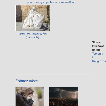
przedstawiającego Teresę w wieku 61 lat
Pomnik św. Teresy w Ávili
(Hiszpania)
Słowa
kluczowe
(tagi):
Teologia
/
Religiozn
Zobacz także