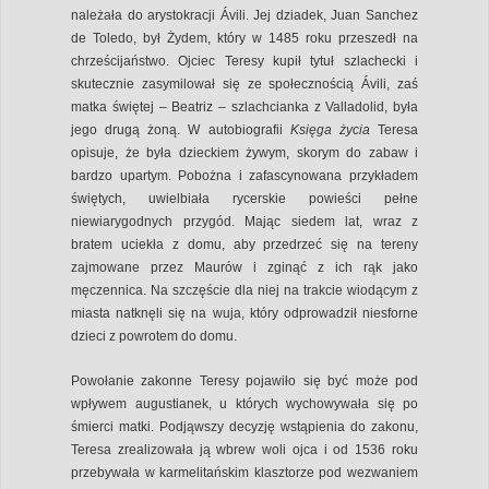
należała do arystokracji Ávili. Jej dziadek, Juan Sanchez
de Toledo, był Żydem, który w 1485 roku przeszedł na
chrześcijaństwo. Ojciec Teresy kupił tytuł szlachecki i
skutecznie zasymilował się ze społecznością Ávili, zaś
matka świętej – Beatriz – szlachcianka z Valladolid, była
jego drugą żoną. W autobiografii
Księga życia
Teresa
opisuje, że była dzieckiem żywym, skorym do zabaw i
bardzo upartym. Pobożna i zafascynowana przykładem
świętych, uwielbiała rycerskie powieści pełne
niewiarygodnych przygód. Mając siedem lat, wraz z
bratem uciekła z domu, aby przedrzeć się na tereny
zajmowane przez Maurów i zginąć z ich rąk jako
męczennica. Na szczęście dla niej na trakcie wiodącym z
miasta natknęli się na wuja, który odprowadził niesforne
dzieci z powrotem do domu.
Powołanie zakonne Teresy pojawiło się być może pod
wpływem augustianek, u których wychowywała się po
śmierci matki. Podjąwszy decyzję wstąpienia do zakonu,
Teresa zrealizowała ją wbrew woli ojca i od 1536 roku
przebywała w karmelitańskim klasztorze pod wezwaniem