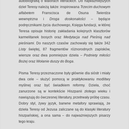
autobiografią o walorach literackich. Do najważniejszych
dzieł Teresy należą także: inspirowana
Trzecim duchowym
alfabetem
Franscisca de Osuna
Twierdza
wewnętrzna
i
Droga doskonałości
– będące
podręcznikami życia duchowego, Księga fundacji, w której
Teresa opisuje historię zakładania kolejnych klasztorów
karmelitanek bosych oraz
Medytacja nad Pieśnią nad
pieśniami
. Do naszych czasów zachowały się także 342
Listy
świętej, 87 fragmentów różnorodnych zapisków,
wiersze oraz dwa pomniejsze dzieła –
Podniety miłości
Bożej
oraz
Wołanie duszy do Boga
.
Pisma Teresy przeznaczone były głównie dla sióstr i miały
dwa cele – służyć pomocą w praktykowaniu modlitwy
myślnej oraz być świadkiem reformy. Dzieła, choć
zanurzone są w kontekście Hiszpanii złotego wieku i
nawiązują do ówczesnej literatury, przetrwały próbę czasu.
Dobry styl, żywy język, barwne metafory sprawiają, że
dzieła Teresy od Jezusa zaliczane są do klasyki literatury
hiszpańskiej, a ona sama – do najważniejszych pisarzy
tego kraju.