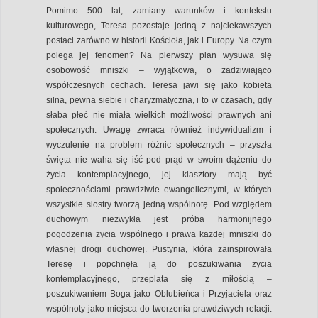
Pomimo 500 lat, zamiany warunków i kontekstu
kulturowego, Teresa pozostaje jedną z najciekawszych
postaci zarówno w historii Kościoła, jak i Europy. Na czym
polega jej fenomen? Na pierwszy plan wysuwa się
osobowość mniszki – wyjątkowa, o zadziwiająco
współczesnych cechach. Teresa jawi się jako kobieta
silna, pewna siebie i charyzmatyczna, i to w czasach, gdy
słaba płeć nie miała wielkich możliwości prawnych ani
społecznych. Uwagę zwraca również indywidualizm i
wyczulenie na problem różnic społecznych – przyszła
święta nie waha się iść pod prąd w swoim dążeniu do
życia kontemplacyjnego, jej klasztory mają być
społecznościami prawdziwie ewangelicznymi, w których
wszystkie siostry tworzą jedną wspólnotę. Pod względem
duchowym niezwykła jest próba harmonijnego
pogodzenia życia wspólnego i prawa każdej mniszki do
własnej drogi duchowej. Pustynia, która zainspirowała
Teresę i popchnęła ją do poszukiwania życia
kontemplacyjnego, przeplata się z miłością –
poszukiwaniem Boga jako Oblubieńca i Przyjaciela oraz
wspólnoty jako miejsca do tworzenia prawdziwych relacji.