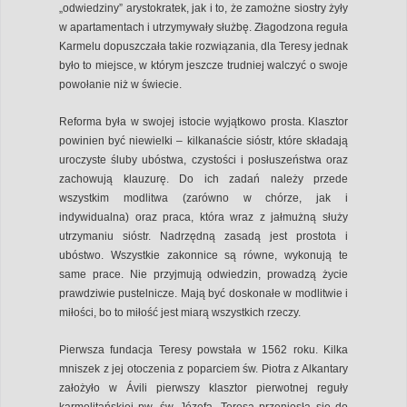
„odwiedziny” arystokratek, jak i to, że zamożne siostry żyły
w apartamentach i utrzymywały służbę. Złagodzona reguła
Karmelu dopuszczała takie rozwiązania, dla Teresy jednak
było to miejsce, w którym jeszcze trudniej walczyć o swoje
powołanie niż w świecie.
Reforma była w swojej istocie wyjątkowo prosta. Klasztor
powinien być niewielki – kilkanaście sióstr, które składają
uroczyste śluby ubóstwa, czystości i posłuszeństwa oraz
zachowują klauzurę. Do ich zadań należy przede
wszystkim modlitwa (zarówno w chórze, jak i
indywidualna) oraz praca, która wraz z jałmużną służy
utrzymaniu sióstr. Nadrzędną zasadą jest prostota i
ubóstwo. Wszystkie zakonnice są równe, wykonują te
same prace. Nie przyjmują odwiedzin, prowadzą życie
prawdziwie pustelnicze. Mają być doskonałe w modlitwie i
miłości, bo to miłość jest miarą wszystkich rzeczy.
Pierwsza fundacja Teresy powstała w 1562 roku. Kilka
mniszek z jej otoczenia z poparciem św. Piotra z Alkantary
założyło w Ávili pierwszy klasztor pierwotnej reguły
karmelitańskiej pw. św. Józefa. Teresa przeniosła się do