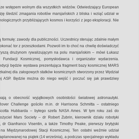
ą ze wstępem wolnym dla wszystkich widzów. Odwiedzający European
ję śledzić zmagania robotów marsjańskich z bliska i wziąć udział w
logicznych przybliżających kosmos i korzyści z jego eksploracji. Nie
ormułę: zawody dla publiczności. Uczestnicy sterując zdalnie małym
okonać tor z przeszkodami. Pozwoli im to choć na chwilę doświadczyć
rzyszą drużynom rywalizującym na polu marsjańskim – mówi Łukasz
ej Fundacji Kosmicznej, pomysłodawca i organizator wydarzenia.
 edycji będzie wystawa prezentująca fragment bazy kosmicznej MARS
szkalnej dla załogowych statków kosmicznych stworzony przez Wydział
j ASP. Będzie można do niego wejść i poczuć się jak prawdziwy
ją o obecność wyjątkowych osobistości światowej astronautyki.
over Challenge gościło m.in. dr Harrisona Schmitta – ostatniego
. Scotta Hubbarda – byłego szefa NASA Ames. W tym roku zaś do
łożyciel Mars Society – dr Robert Zubrin, kierownik działu robotyki
, dr Gianfranco Visentin, a także Timothy Peake, pierwszy brytyjski
 na Międzynarodowej Stacji Kosmicznej. Ten ostatni weźmie udział
aplanowanej na piątek (14 września), a podczas specjalnego wykładu