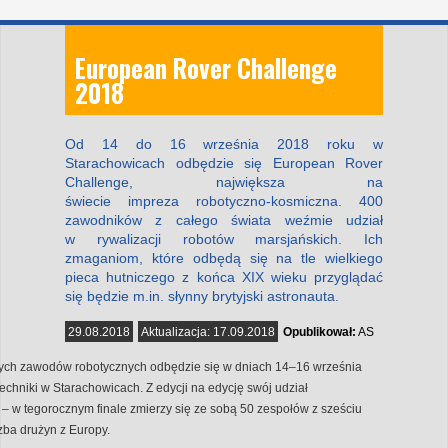
European Rover Challenge
2018
Od 14 do 16 września 2018 roku w
Starachowicach odbędzie się European Rover
Challenge, największa na
świecie impreza robotyczno-kosmiczna. 400
zawodników z całego świata weźmie udział
w rywalizacji robotów marsjańskich. Ich
zmaganiom, które odbędą się na tle wielkiego
pieca hutniczego z końca XIX wieku przyglądać
się będzie m.in. słynny brytyjski astronauta.
29.08.2018
Aktualizacja:
17.09.2018
Opublikował:
AS
ch zawodów robotycznych odbędzie się w dniach 14–16 września
chniki w Starachowicach. Z edycji na edycję swój udział
 – w tegorocznym finale zmierzy się ze sobą 50 zespołów z sześciu
zba drużyn z Europy.