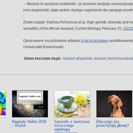
– Musimy to wyraźnie podkreślić, że pomimo swojego ewolucyjnego 
inne drapieżniki, staje wobec dużego zagrożenie dla swojego prze
Źródło badań: Patrícia Pečnerová et al, High genetic diversity and low
versatility of the African leopard, Current Biology, February 25,
2021D
Opracowano na podstawie artykułu
A cat of all trades
opublikowanego
Uniwersytet Kopenhaski).
Słowa kluczowe (tagi):
lampart afrykański
,
lampart
,
bioróżnorodno
Nagrody Nobla 2016
Saszetki z tworzywa
Dlaczego psy
– fizyka
sztucznego
przechylają głowę?
uwalniają