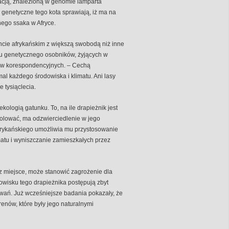
acją, znalezioną w genomie lamparta
 genetyczne tego kota sprawiają, iż ma na
nego ssaka w Afryce.
encie afrykańskim z większą swobodą niż inne
łu genetycznego osobników, żyjących w
orów korespondencyjnych. – Cechą
al każdego środowiska i klimatu. Ani lasy
 tysiąclecia.
logią gatunku. To, na ile drapieżnik jest
polować, ma odzwierciedlenie w jego
rykańskiego umożliwia mu przystosowanie
atu i wyniszczanie zamieszkałych przez
az miejsce, może stanowić zagrożenie dla
owisku tego drapieżnika postępują zbyt
owań. Już wcześniejsze badania pokazały, że
erenów, które były jego naturalnymi