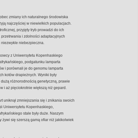
wobec zmiany ich naturalnego środowiska
żyją najczęściej w niewielkich populacjach.
oficznej, przyjęty tryb prowadzi do ich
 przetrwania i zdolności adaptacyjnych
 niezwykle niebezpieczna.
ukowcy z Uniwersytetu Kopenhaskiego
afrykańskiego, podgatunku lamparta
ów i porównali je do genomu lamparta
ch kotów drapieżnych. Wyniki były
zo dużą różnorodnością genetyczną, prawie
w i aż pięciokrotnie większą niż gepard.
t uniknął zmniejszania się i znikania swoich
ogii Uniwersytetu Kopenhaskiego,
 afrykańskiego stale były duże. Naszym
 żywi się szerszą gamą ofiar niż jakikolwiek