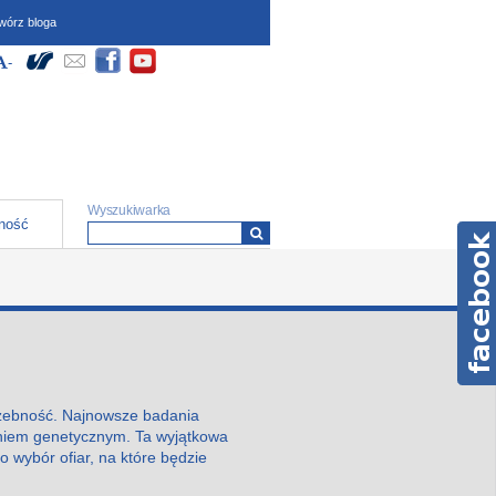
wórz bloga
dostępności (wymagają
Społeczności
yłącz Wysoki kontrast
większ czcionkę
-
Zmniejsz czcionkę
ipt oraz obsługi local
)
Formularz wyszukiwania
Wyszukiwarka
ność
iczebność. Najnowsze badania
waniem genetycznym. Ta wyjątkowa
o wybór ofiar, na które będzie