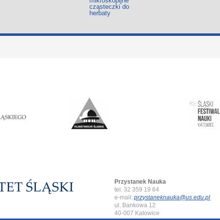
mikroskopijne
cząsteczki do
herbaty
Przystanek Nauka
tel. 32 359 19 64
e-mail:
przystaneknauka@us.edu.pl
ul. Bankowa 12
40-007 Katowice