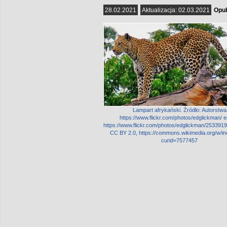
28.02.2021
Aktualizacja:
02.03.2021
Opub
Lampart afrykański. Źródło: Autorstwa
https://www.flickr.com/photos/edglickman/ e
https://www.flickr.com/photos/edglickman/2533919
CC BY 2.0, https://commons.wikimedia.org/w/i
curid=7577457