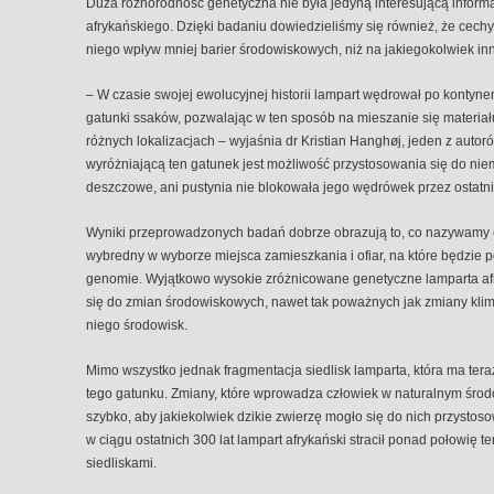
Duża różnorodność genetyczna nie była jedyną interesującą inform
afrykańskiego. Dzięki badaniu dowiedzieliśmy się również, że cechy
niego wpływ mniej barier środowiskowych, niż na jakiegokolwiek in
– W czasie swojej ewolucyjnej historii lampart wędrował po kontyn
gatunki ssaków, pozwalając w ten sposób na mieszanie się materia
różnych lokalizacjach – wyjaśnia dr Kristian Hanghøj, jeden z aut
wyróżniającą ten gatunek jest możliwość przystosowania się do niem
deszczowe, ani pustynia nie blokowała jego wędrówek przez ostatnie
Wyniki przeprowadzonych badań dobrze obrazują to, co nazywamy eko
wybredny w wyborze miejsca zamieszkania i ofiar, na które będzie 
genomie. Wyjątkowo wysokie zróżnicowane genetyczne lamparta af
się do zmian środowiskowych, nawet tak poważnych jak zmiany klim
niego środowisk.
Mimo wszystko jednak fragmentacja siedlisk lamparta, która ma ter
tego gatunku. Zmiany, które wprowadza człowiek w naturalnym środ
szybko, aby jakiekolwiek dzikie zwierzę mogło się do nich przystos
w ciągu ostatnich 300 lat lampart afrykański stracił ponad połowię t
siedliskami.