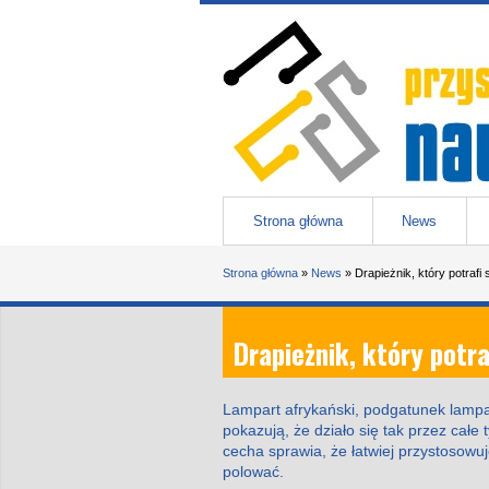
Przejdź do treści
Przystanek nauka
-
portal Uniwesytetu Śląskiego w 
Menu główne
Strona główna
News
Jesteś tutaj
Strona główna
»
News
»
Drapieżnik, który potrafi
Drapieżnik, który potr
Lampart afrykański, podgatunek lampa
pokazują, że działo się tak przez cał
cecha sprawia, że łatwiej przystosowuje
polować.