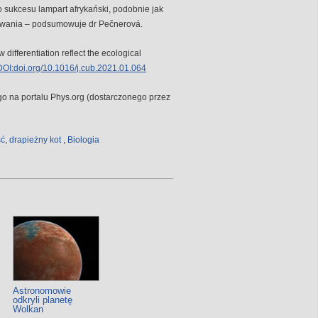
sukcesu lampart afrykański, podobnie jak
trwania – podsumowuje dr Pečnerová.
 differentiation reflect the ecological
OI:doi.org/10.1016/j.cub.2021.01.064
 na portalu Phys.org (dostarczonego przez
ść
,
drapieżny kot
,
Biologia
Astronomowie
odkryli planetę
Wolkan