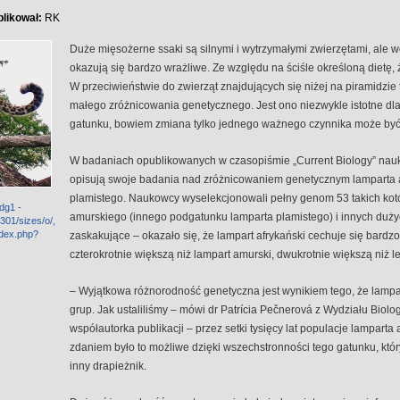
likował:
RK
Duże mięsożerne ssaki są silnymi i wytrzymałymi zwierzętami, ale 
okazują się bardzo wrażliwe. Ze względu na ściśle określoną dietę, 
W przeciwieństwie do zwierząt znajdujących się niżej na piramidzie tr
małego zróżnicowania genetycznego. Jest ono niezwykle istotne dla
gatunku, bowiem zmiana tylko jednego ważnego czynnika może być
W badaniach opublikowanych w czasopiśmie „Current Biology” na
opisują swoje badania nad zróżnicowaniem genetycznym lamparta 
plamistego. Naukowcy wyselekcjonowali pełny genom 53 takich kot
dg1 -
amurskiego (innego podgatunku lamparta plamistego) i innych duży
301/sizes/o/,
ndex.php?
zaskakujące – okazało się, że lampart afrykański cechuje się bard
czterokrotnie większą niż lampart amurski, dwukrotnie większą niż le
– Wyjątkowa różnorodność genetyczna jest wynikiem tego, że lampar
grup. Jak ustaliliśmy – mówi dr Patrícia Pečnerová z Wydziału Biol
współautorka publikacji – przez setki tysięcy lat populacje lamparta
zdaniem było to możliwe dzięki wszechstronności tego gatunku, który
inny drapieżnik.