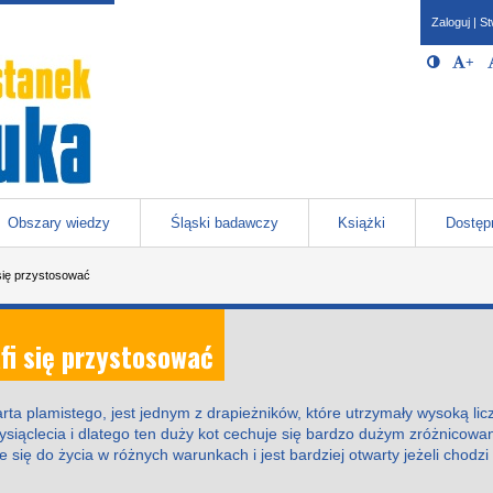
Zaloguj
|
St
Opcje 
Włącz/W
+
Po
javascr
storage
Katowicach
Obszary wiedzy
Śląski badawczy
Książki
Dostęp
 się przystosować
afi się przystosować
rta plamistego, jest jednym z drapieżników, które utrzymały wysoką l
e tysiąclecia i dlatego ten duży kot cechuje się bardzo dużym zróżnico
 się do życia w różnych warunkach i jest bardziej otwarty jeżeli chodzi 