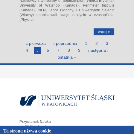
Naukowcy z University of Southampton (Wielka Brytania),
University of Waterloo (Kanada), Perimeter Institute
(Kanada), INFN, Lecce (Włochy) i Uniwersytetu Salento
(Włochy) opublikowali swoje odkrycia w czasopiśmie
„Physical...
więcej »
Strony
« pierwsza
‹ poprzednia
1
2
3
4
6
7
8
9
następna ›
5
ostatnia »
Przystanek Nauka
tel. 32 359 19 64
Ta strona używa cookie
e-mail:
przystaneknauka@us.edu.pl