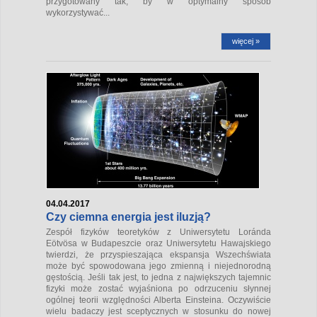
przygotowany tak, by w optymalny sposób
wykorzystywać...
więcej »
04.04.2017
Czy ciemna energia jest iluzją?
Zespół fizyków teoretyków z Uniwersytetu Loránda
Eötvösa w Budapeszcie oraz Uniwersytetu Hawajskiego
twierdzi, że przyspieszająca ekspansja Wszechświata
może być spowodowana jego zmienną i niejednorodną
gęstością. Jeśli tak jest, to jedna z największych tajemnic
fizyki może zostać wyjaśniona po odrzuceniu słynnej
ogólnej teorii względności Alberta Einsteina. Oczywiście
wielu badaczy jest sceptycznych w stosunku do nowej