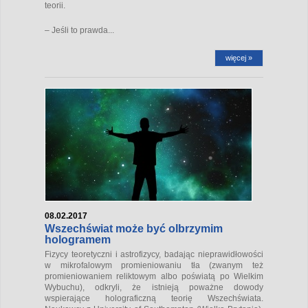
teorii.
– Jeśli to prawda...
więcej »
08.02.2017
Wszechświat może być olbrzymim
hologramem
Fizycy teoretyczni i astrofizycy, badając nieprawidłowości
w mikrofalowym promieniowaniu tła (zwanym też
promieniowaniem reliktowym albo poświatą po Wielkim
Wybuchu), odkryli, że istnieją poważne dowody
wspierające holograficzną teorię Wszechświata.