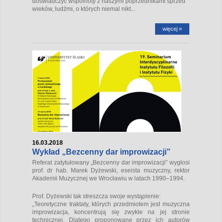
doświadczyć wspólnoty z naszymi poprzednikami sprzed
wieków, ludźmi, o których niemal nikt...
więcej »
16.03.2018
Wykład „Bezcenny dar improwizacji”
Referat zatytułowany „Bezcenny dar improwizacji” wygłosi
prof. dr hab. Marek Dyżewski, eseista muzyczny, rektor
Akademii Muzycznej we Wrocławiu w latach 1990–1994.
Prof. Dyżewski tak streszcza swoje wystąpienie:
„Teoretyczne traktaty, których przedmiotem jest muzyczna
improwizacja, koncentrują się zwykle na jej stronie
technicznej. Dlatego proponowane przez ich autorów