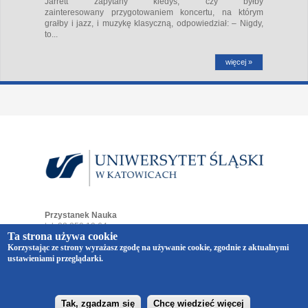
Jarrett zapytany kiedyś, czy byłby
zainteresowany przygotowaniem koncertu, na którym
grałby i jazz, i muzykę klasyczną, odpowiedział: – Nigdy,
to...
więcej »
Przystanek Nauka
tel. 32 359 19 64
Ta strona używa cookie
e-mail:
przystaneknauka@us.edu.pl
Korzystając ze strony wyrażasz zgodę na używanie cookie, zgodnie z aktualnymi
ul. Bankowa 12
ustawieniami przeglądarki.
40-007 Katowice
Copyright © 2014-2026 Uniwersytet Śląski w Katowicach.
Wszelkie prawa zastrzeżone.
realizacja
Vermont
Tak, zgadzam się
Chcę wiedzieć więcej