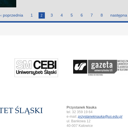
‹ poprzednia
1
3
4
5
6
7
8
następna 
2
Przystanek Nauka
tel. 32 359 19 64
e-mail:
przystaneknauka@us.edu.pl
ul. Bankowa 12
40-007 Katowice