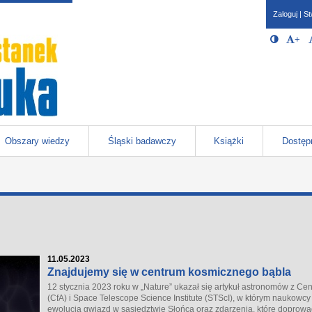
Zaloguj
|
St
Opcje 
Włącz/W
+
Po
javascr
storage
Katowicach
Obszary wiedzy
Śląski badawczy
Książki
Dostęp
11.05.2023
Znajdujemy się w centrum kosmicznego bąbla
12 stycznia 2023 roku w „Nature” ukazał się artykuł astronomów z Cen
(CfA) i Space Telescope Science Institute (STScI), w którym naukowcy
ewolucją gwiazd w sąsiedztwie Słońca oraz zdarzenia, które dopro