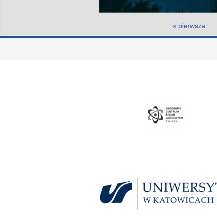
Strony
« pierwsza