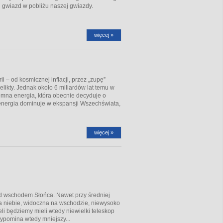
 gwiazd w pobliżu naszej gwiazdy.
więcej »
 – od kosmicznej inflacji, przez „zupę”
likty. Jednak około 6 miliardów lat temu w
mna energia, która obecnie decyduje o
a energia dominuje w ekspansji Wszechświata,
więcej »
ed wschodem Słońca. Nawet przy średniej
a niebie, widoczna na wschodzie, niewysoko
i będziemy mieli wtedy niewielki teleskop
zypomina wtedy mniejszy...