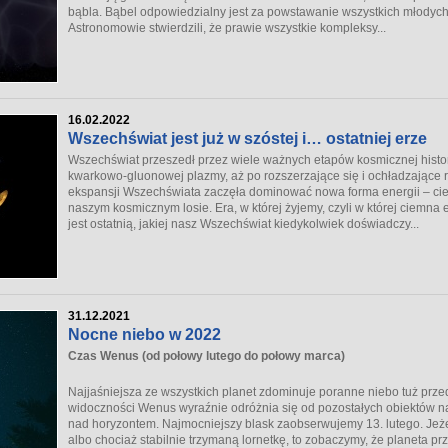
bąbla. Bąbel odpowiedzialny jest za powstawanie wszystkich młodych
Astronomowie stwierdzili, że prawie wszystkie kompleksy...
16.02.2022
Wszechświat jest już w szóstej i… ostatniej erze
Wszechświat przeszedł przez wiele ważnych etapów kosmicznej historii
kwarkowo-gluonowej plazmy, aż po rozszerzające się i ochładzające re
ekspansji Wszechświata zaczęła dominować nowa forma energii – cie
naszym kosmicznym losie. Era, w której żyjemy, czyli w której ciemn
jest ostatnią, jakiej nasz Wszechświat kiedykolwiek doświadczy...
31.12.2021
Nocne niebo w 2022
Czas Wenus (od połowy lutego do połowy marca)
Najjaśniejsza ze wszystkich planet zdominuje poranne niebo tuż prz
widoczności Wenus wyraźnie odróżnia się od pozostałych obiektów n
nad horyzontem. Najmocniejszy blask zaobserwujemy 13. lutego. Jeżel
albo chociaż stabilnie trzymaną lornetkę, to zobaczymy, że planeta pr