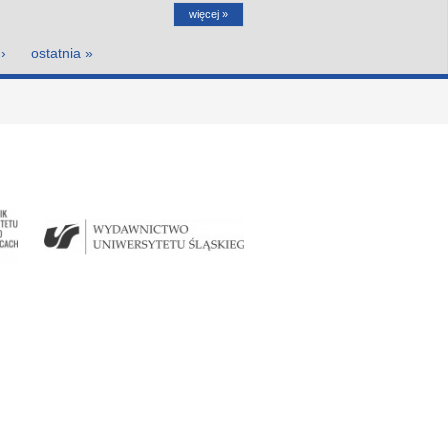
więcej »
›
ostatnia »