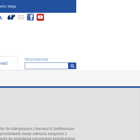
wórz bloga
dostępności (wymagają
Społeczności
yłącz Wysoki kontrast
większ czcionkę
-
Zmniejsz czcionkę
ipt oraz obsługi local
)
Formularz wyszukiwania
Wyszukiwarka
ność
ter for Astrophysics | Harvard & Smithsonian
 przedstawili swoje odkrycia związane z
wadziły do powstania ogromnego kosmicznego