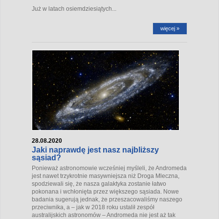
Już w latach osiemdziesiątych...
więcej »
28.08.2020
Jaki naprawdę jest nasz najbliższy
sąsiad?
Ponieważ astronomowie wcześniej myśleli, że Andromeda
jest nawet trzykrotnie masywniejsza niż Droga Mleczna,
spodziewali się, że nasza galaktyka zostanie łatwo
pokonana i wchłonięta przez większego sąsiada. Nowe
badania sugerują jednak, że przeszacowaliśmy naszego
przeciwnika, a – jak w 2018 roku ustalił zespół
australijskich astronomów – Andromeda nie jest aż tak