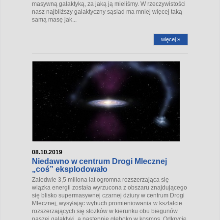
masywną galaktyką, za jaką ją mieliśmy. W rzeczywistości
nasz najbliższy galaktyczny sąsiad ma mniej więcej taką
samą masę jak...
więcej »
08.10.2019
Niedawno w centrum Drogi Mlecznej
„coś” eksplodowało
Zaledwie 3,5 miliona lat ogromna rozszerzająca się
wiązka energii została wyrzucona z obszaru znajdującego
się blisko supermasywnej czarnej dziury w centrum Drogi
Mlecznej, wysyłając wybuch promieniowania w kształcie
rozszerzających się stożków w kierunku obu biegunów
naszej galaktyki, a następnie głęboko w kosmos. Odkrycie