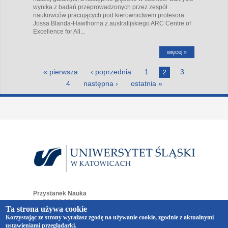
wynika z badań przeprowadzonych przez zespół
naukowców pracujących pod kierownictwem profesora
Jossa Blanda-Hawthorna z australijskiego ARC Centre of
Excellence for All...
więcej »
Strony
« pierwsza
‹ poprzednia
1
3
2
4
następna ›
ostatnia »
Przystanek Nauka
tel. 32 359 19 64
Ta strona używa cookie
e-mail:
przystaneknauka@us.edu.pl
Korzystając ze strony wyrażasz zgodę na używanie cookie, zgodnie z aktualnymi
ul. Bankowa 12
ustawieniami przeglądarki.
40-007 Katowice