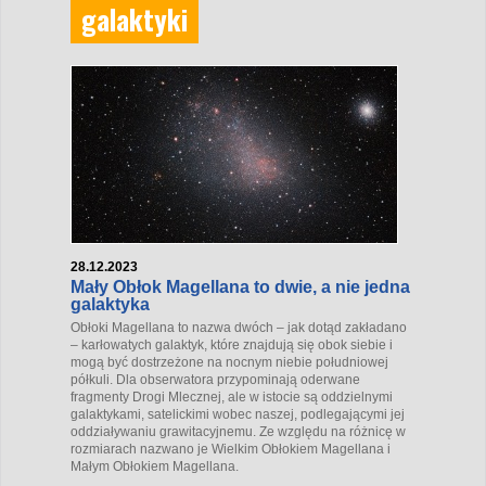
galaktyki
28.12.2023
Mały Obłok Magellana to dwie, a nie jedna
galaktyka
Obłoki Magellana to nazwa dwóch – jak dotąd zakładano
– karłowatych galaktyk, które znajdują się obok siebie i
mogą być dostrzeżone na nocnym niebie południowej
półkuli. Dla obserwatora przypominają oderwane
fragmenty Drogi Mlecznej, ale w istocie są oddzielnymi
galaktykami, satelickimi wobec naszej, podlegającymi jej
oddziaływaniu grawitacyjnemu. Ze względu na różnicę w
rozmiarach nazwano je Wielkim Obłokiem Magellana i
Małym Obłokiem Magellana.