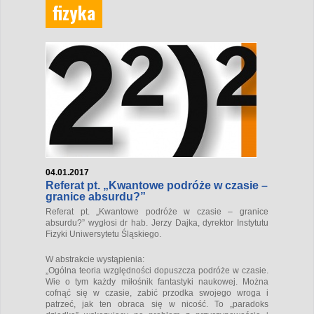
fizyka
04.01.2017
Referat pt. „Kwantowe podróże w czasie –
granice absurdu?”
Referat pt. „Kwantowe podróże w czasie – granice
absurdu?” wygłosi dr hab. Jerzy Dajka, dyrektor Instytutu
Fizyki Uniwersytetu Śląskiego.
W abstrakcie wystąpienia:
„Ogólna teoria względności dopuszcza podróże w czasie.
Wie o tym każdy miłośnik fantastyki naukowej. Można
cofnąć się w czasie, zabić przodka swojego wroga i
patrzeć, jak ten obraca się w nicość. To „paradoks