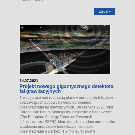
więcej »
14.07.2021
Projekt nowego gigantycznego detektora
fal grawitacyjnych
Trwają prace nad realizacją planów europejskich fizyków
dotyczycących budowy nowego ogromnego
obserwatorium fal grawitacyjnych. 30 czerwca 2021 roku
Europejskie Forum Strategii ds. Infrastruktur Badawczych
(The European Strategy Forum on Research
Infrastructures, ESFRI), które doradza rządom europejskim
w zakresie priorytetów badawczych, dopisało
obserwatorium o wartości 1,9 mld euro, zwane