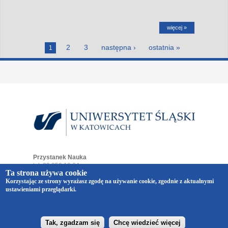
więcej »
Strony
2
3
następna ›
ostatnia »
1
Przystanek Nauka
tel. 32 359 19 64
Ta strona używa cookie
e-mail:
przystaneknauka@us.edu.pl
Korzystając ze strony wyrażasz zgodę na używanie cookie, zgodnie z aktualnymi
ul. Bankowa 12
ustawieniami przeglądarki.
40-007 Katowice
Copyright © 2014-2026 Uniwersytet Śląski w Katowicach.
Wszelkie prawa zastrzeżone.
realizacja
Vermont
Tak, zgadzam się
Chcę wiedzieć więcej