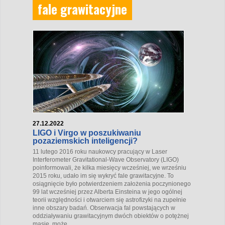
fale grawitacyjne
27.12.2022
LIGO i Virgo w poszukiwaniu
pozaziemskich inteligencji?
11 lutego 2016 roku naukowcy pracujący w Laser
Interferometer Gravitational-Wave Observatory (LIGO)
poinformowali, że kilka miesięcy wcześniej, we wrześniu
2015 roku, udało im się wykryć fale grawitacyjne. To
osiągnięcie było potwierdzeniem założenia poczynionego
99 lat wcześniej przez Alberta Einsteina w jego ogólnej
teorii względności i otwarciem się astrofizyki na zupełnie
inne obszary badań. Obserwacja fal powstających w
oddziaływaniu grawitacyjnym dwóch obiektów o potężnej
masie, może...