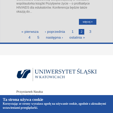
współautorka książki Pozytywne życie – o profilaktyce
HIV/AIDS dla edukatorów. Konferencja będzie także
okazją do...
więcej »
Strony
« pierwsza
‹ poprzednia
1
3
2
4
5
następna ›
ostatnia »
Przystanek Nauka
tel. 32 359 19 64
Ta strona używa cookie
e-mail:
przystaneknauka@us.edu.pl
Korzystając ze strony wyrażasz zgodę na używanie cookie, zgodnie z aktualnymi
ul. Bankowa 12
ustawieniami przeglądarki.
40-007 Katowice