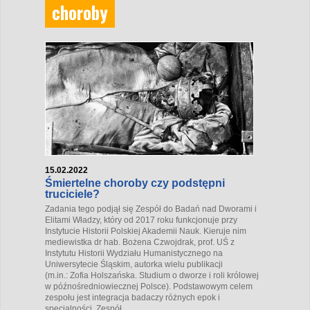
choroby
15.02.2022
Śmiertelne choroby czy podstępni
truciciele?
Zadania tego podjął się Zespół do Badań nad Dworami i
Elitami Władzy, który od 2017 roku funkcjonuje przy
Instytucie Historii Polskiej Akademii Nauk. Kieruje nim
mediewistka dr hab. Bożena Czwojdrak, prof. UŚ z
Instytutu Historii Wydziału Humanistycznego na
Uniwersytecie Śląskim, autorka wielu publikacji
(m.in.:
Zofia Holszańska. Studium o dworze i roli królowej
w późnośredniowiecznej Polsce
). Podstawowym celem
zespołu jest integracja badaczy różnych epok i
specjalności. Zespół...