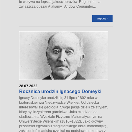
to wpływa na lepszą jakość obrazów. Region ten, a
zwłaszcza obszar Atakamy i Andów Coquimbo...
więcej »
28.07.2022
Rocznica urodzin Ignacego Domeyki
Ignacy Domeyko urodził się 31 lipca 1802 roku w
białoruskiej wsi Niedźwiadce Wielkiej. Od dziecka
interesował się geologią. Swoje pasje dzielił ze stryjem,
który był inżynierem górnictwa. Jako młodzieniec
studiował na Wydziale Fizyczno-Matematycznym na
Uniwersytecie Wileńskim (1816–1822). Jako główny
przedmiot egzaminu magisterskiego obrał matematykę,
zaś stopień magistra uzyskał na podstawie rozprawy z