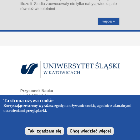
filozofii. Studia zaowocowały nie tylko nabytą wiedzą, ale
również wieloletnimi...
więcej »
Przystanek Nauka
tel. 32 359 19 64
Ta strona używa cookie
e-mail:
przystaneknauka@us.edu.pl
Korzystając ze strony wyrażasz zgodę na używanie cookie, zgodnie z aktualnymi
ul. Bankowa 12
ustawieniami przeglądarki.
40-007 Katowice
Copyright © 2014-2026 Uniwersytet Śląski w Katowicach.
Wszelkie prawa zastrzeżone.
realizacja
Vermont
Tak, zgadzam się
Chcę wiedzieć więcej