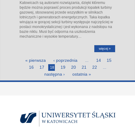
Katowicach są autorami rozwiązania, dzięki któremu
będzie można poprawić proces produkcji łopatek turbiny
gazowej, stosowanej przede wszystkim w silnikach
lotniczych i generatorach energetycznych. Taka łopatka
wirująca w gorącej sekcji turbiny występuje najczęściej w
postaci monokrystalicznej i jest wykonana z nadstopu na
bazie niklu. Musi być odporna na uszkodzenia
mechaniczne i wysokie temperatury....
więcej »
Strony
« pierwsza
‹ poprzednia
14
15
…
16
17
19
20
21
22
18
…
następna ›
ostatnia »