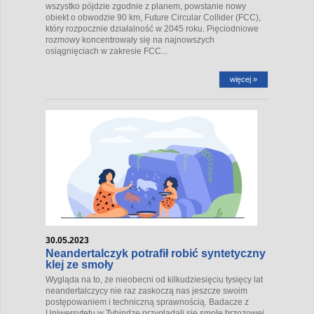
wszystko pójdzie zgodnie z planem, powstanie nowy
obiekt o obwodzie 90 km, Future Circular Collider (FCC),
który rozpocznie działalność w 2045 roku. Pięciodniowe
rozmowy koncentrowały się na najnowszych
osiągnięciach w zakresie FCC...
więcej »
30.05.2023
Neandertalczyk potrafił robić syntetyczny
klej ze smoły
Wygląda na to, że nieobecni od kilkudziesięciu tysięcy lat
neandertalczycy nie raz zaskoczą nas jeszcze swoim
postępowaniem i techniczną sprawnością. Badacze z
Uniwersytetu w Tybindze przyglądali się smole brzozowej,