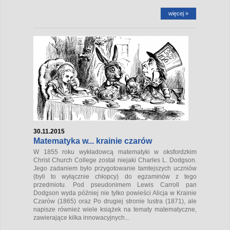
więcej »
30.11.2015
Matematyka w... krainie czarów
W 1855 roku wykładowcą matematyki w oksfordzkim
Christ Church College został niejaki Charles L. Dodgson.
Jego zadaniem było przygotowanie tamtejszych uczniów
(byli to wyłącznie chłopcy) do egzaminów z tego
przedmiotu. Pod pseudonimem Lewis Carroll pan
Dodgson wyda później nie tylko powieści
Alicja w Krainie
Czarów
(1865) oraz
Po drugiej stronie lustra
(1871), ale
napisze również wiele książek na tematy matematyczne,
zawierające kilka innowacyjnych...