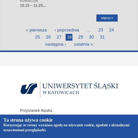
Kowalczyk
10.15 – 11.25...
więcej »
Strony
« pierwsza
‹ poprzednia
23
24
…
25
26
27
29
30
31
28
następna ›
ostatnia »
Przystanek Nauka
tel. 32 359 19 64
Ta strona używa cookie
e-mail:
przystaneknauka@us.edu.pl
Korzystając ze strony wyrażasz zgodę na używanie cookie, zgodnie z aktualnymi
ul. Bankowa 12
ustawieniami przeglądarki.
40-007 Katowice