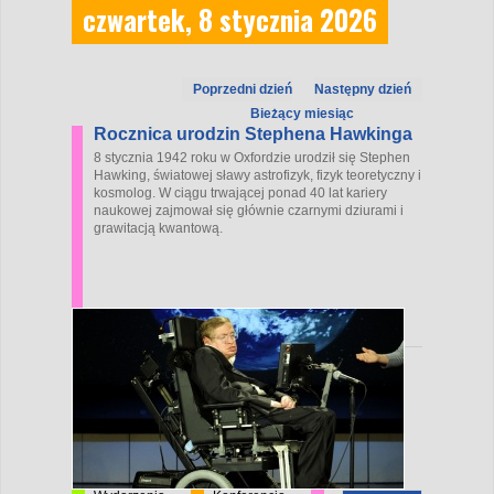
czwartek, 8 stycznia 2026
Poprzedni dzień
Następny dzień
Bieżący miesiąc
Rocznica urodzin Stephena Hawkinga
8 stycznia 1942 roku w Oxfordzie urodził się Stephen
Hawking, światowej sławy astrofizyk, fizyk teoretyczny i
kosmolog. W ciągu trwającej ponad 40 lat kariery
naukowej zajmował się głównie czarnymi dziurami i
grawitacją kwantową.