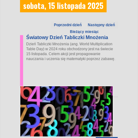
sobota, 15 listopada 2025
Poprzedni dzień
Następny dzień
Bieżący miesiąc
Światowy Dzień Tabliczki Mnożenia
Dzień Tabliczki Mnożenia (ang. World Multiplication
Table Day) w 2024 roku obchodzony jest na świecie
15 listopada. Celem akcji jest propagowanie
nauczania i uczenia się matematyki poprzez zabawę.