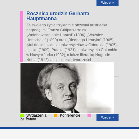
Więcej »
Rocznica urodzin Gerharta
Hauptmanna
Za swojego życia trzykrotnie otrzymał austriacką
nagrodę im. Franza Grillparzera: za
„Wniebowstąpienie Hanusi” (1896), „Woźnicę
Henschela” (1899) oraz „Biednego Henryka” (1905),
tytuł
doctoris causa
uniwersytetów w Oxfordzie (1905),
Lipsku (1909), Pradze (1921) i uniwersytetu Columbia
w Nowym Jorku (1932), a także literacką Nagrodę
Nobla (1912) za całokształt twórczości.
Wydarzenia
Konferencje
Więcej »
Ze świata