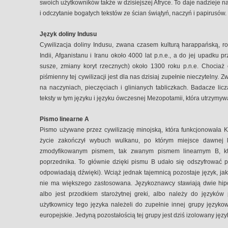
swoich użytkowników także w dzisiejszej Afryce. To daje nadzieje n
i odczytanie bogatych tekstów ze ścian świątyń, naczyń i papirusów.
Język doliny Indusu
Cywilizacja doliny Indusu, zwana czasem kulturą harappańską, ro
Indii, Afganistanu i Iranu około 4000 lat p.n.e., a do jej upadku 
susze, zmiany koryt rzecznych) około 1300 roku p.n.e. Chocia
piśmienny tej cywilizacji jest dla nas dzisiaj zupełnie nieczytelny. 
na naczyniach, pieczęciach i glinianych tabliczkach. Badacze lic
teksty w tym języku i języku ówczesnej Mezopotamii, która utrzymyw
Pismo linearne A
Pismo używane przez cywilizację minojską, która funkcjonowała K
życie zakończył wybuch wulkanu, po którym miejsce dawnej 
zmodyfikowanym pismem, tak zwanym pismem linearnym B, kt
poprzednika. To głównie dzięki pismu B udało się odszyfrować p
odpowiadają dźwięki). Wciąż jednak tajemnicą pozostaje język, ja
nie ma większego zastosowana. Językoznawcy stawiają dwie hip
albo jest przodkiem starożytnej greki, albo należy do języków 
użytkownicy tego języka należeli do zupełnie innej grupy języko
europejskie. Jedyną pozostałością tej grupy jest dziś izolowany język