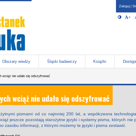
Zaloguj
|
St
Opcje 
Włącz/W
+
Po
javascr
storage
Katowicach
Obszary wiedzy
Śląski badawczy
Książki
Dostęp
h wciąż nie udało się odszyfrować
ych wciąż nie udało się odszyfrować
rożytnymi pismami od co najmniej 200 lat, a współczesna technologi
iąż jeszcze pozostają starożytne języki i systemy pisma, których nie p
o zasobu informacji, z którymi możemy te języki i pisma zestawić.