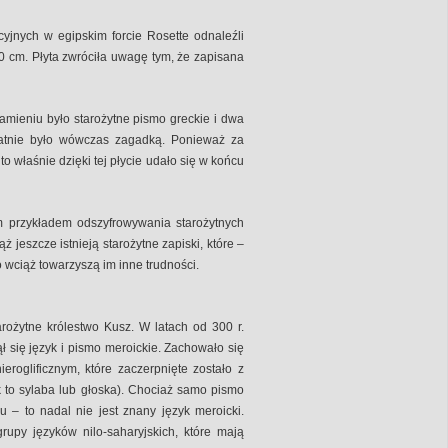
cyjnych w egipskim forcie Rosette odnaleźli
0 cm. Płyta zwróciła uwagę tym, że zapisana
amieniu było starożytne pismo greckie i dwa
statnie było wówczas zagadką. Ponieważ za
o właśnie dzięki tej płycie udało się w końcu
ym przykładem odszyfrowywania starożytnych
ąż jeszcze istnieją starożytne zapiski, które –
wciąż towarzyszą im inne trudności.
rożytne królestwo Kusz. W latach od 300 r.
ął się język i pismo meroickie. Zachowało się
roglificznym, które zaczerpnięte zostało z
 to sylaba lub głoska). Chociaż samo pismo
– to nadal nie jest znany język meroicki.
rupy języków nilo-saharyjskich, które mają