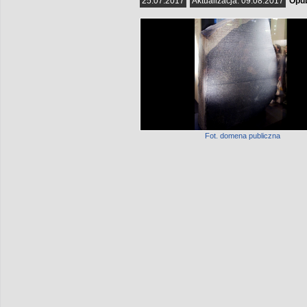
25.07.2017
Aktualizacja:
09.08.2017
Opub
Fot. domena publiczna