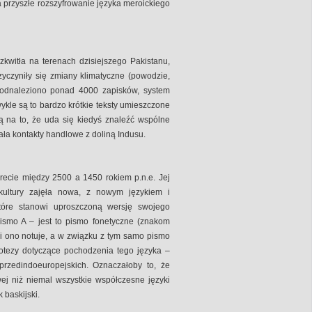
a przyszłe rozszyfrowanie języka meroickiego
zkwitła na terenach dzisiejszego Pakistanu,
przyczyniły się zmiany klimatyczne (powodzie,
ż odnaleziono ponad 4000 zapisków, system
Zwykle są to bardzo krótkie teksty umieszczone
zą na to, że uda się kiedyś znaleźć wspólne
ała kontakty handlowe z doliną Indusu.
recie między 2500 a 1450 rokiem p.n.e. Jej
kultury zajęła nowa, z nowym językiem i
óre stanowi uproszczoną wersję swojego
ismo A – jest to pismo fonetyczne (znakom
ki ono notuje, a w związku z tym samo pismo
otezy dotyczące pochodzenia tego języka –
przedindoeuropejskich. Oznaczałoby to, że
wej niż niemal wszystkie współczesne języki
 baskijski.