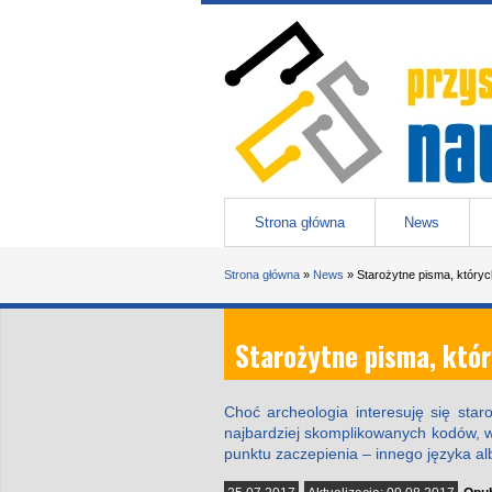
Przejdź do treści
Przystanek nauka
-
portal Uniwesytetu Śląskiego w 
Menu główne
Strona główna
News
Jesteś tutaj
Strona główna
»
News
»
Starożytne pisma, któryc
Starożytne pisma, któr
Choć archeologia interesuję się sta
najbardziej skomplikowanych kodów, wc
punktu zaczepienia – innego języka alb