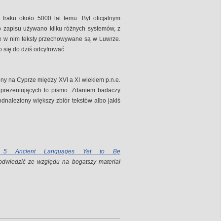
Iraku około 5000 lat temu. Był oficjalnym
o zapisu używano kilku różnych systemów, z
ane w nim teksty przechowywane są w Luwrze.
o się do dziś odcyfrować.
y na Cyprze między XVI a XI wiekiem p.n.e.
reprezentujących to pismo. Zdaniem badaczy
dnaleziony większy zbiór tekstów albo jakiś
: 5 Ancient Languages Yet to Be
dwiedzić ze względu na bogatszy materiał