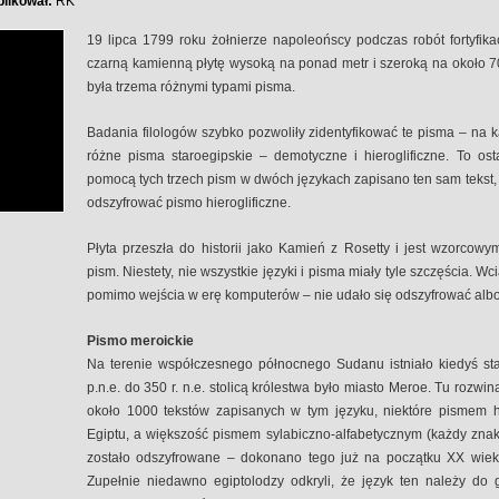
likował:
RK
19 lipca 1799 roku żołnierze napoleońscy podczas robót fortyfika
czarną kamienną płytę wysoką na ponad metr i szeroką na około 7
była trzema różnymi typami pisma.
Badania filologów szybko pozwoliły zidentyfikować te pisma – na k
różne pisma staroegipskie – demotyczne i hieroglificzne. To o
pomocą tych trzech pism w dwóch językach zapisano ten sam tekst, t
odszyfrować pismo hieroglificzne.
Płyta przeszła do historii jako Kamień z Rosetty i jest wzorcow
pism. Niestety, nie wszystkie języki i pisma miały tyle szczęścia. Wci
pomimo wejścia w erę komputerów – nie udało się odszyfrować albo 
Pismo meroickie
Na terenie współczesnego północnego Sudanu istniało kiedyś sta
p.n.e. do 350 r. n.e. stolicą królestwa było miasto Meroe. Tu rozwin
około 1000 tekstów zapisanych w tym języku, niektóre pismem hie
Egiptu, a większość pismem sylabiczno-alfabetycznym (każdy znak
zostało odszyfrowane – dokonano tego już na początku XX wieku 
Zupełnie niedawno egiptolodzy odkryli, że język ten należy do g