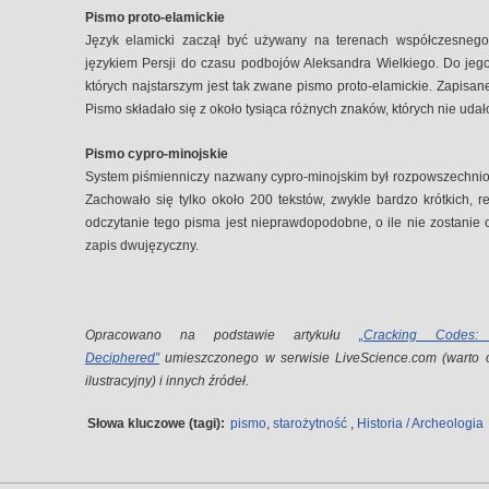
Pismo proto-elamickie
Język elamicki zaczął być używany na terenach współczesnego 
językiem Persji do czasu podbojów Aleksandra Wielkiego. Do jeg
których najstarszym jest tak zwane pismo proto-elamickie. Zapis
Pismo składało się z około tysiąca różnych znaków, których nie udał
Pismo cypro-minojskie
System piśmienniczy nazwany cypro-minojskim był rozpowszechnion
Zachowało się tylko około 200 tekstów, zwykle bardzo krótkich, 
odczytanie tego pisma jest nieprawdopodobne, o ile nie zostanie o
zapis dwujęzyczny.
Opracowano na podstawie artykułu
„Cracking Codes
Deciphered”
umieszczonego w serwisie LiveScience.com (warto o
ilustracyjny) i innych źródeł.
Słowa kluczowe (tagi):
pismo
,
starożytność
,
Historia / Archeologia