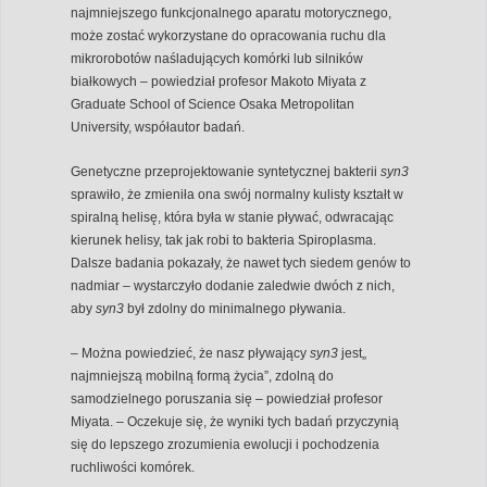
najmniejszego funkcjonalnego aparatu motorycznego,
może zostać wykorzystane do opracowania ruchu dla
mikrorobotów naśladujących komórki lub silników
białkowych – powiedział profesor Makoto Miyata z
Graduate School of Science Osaka Metropolitan
University, współautor badań.
Genetyczne przeprojektowanie syntetycznej bakterii
syn3
sprawiło, że zmieniła ona swój normalny kulisty kształt w
spiralną helisę, która była w stanie pływać, odwracając
kierunek helisy, tak jak robi to bakteria Spiroplasma.
Dalsze badania pokazały, że nawet tych siedem genów to
nadmiar – wystarczyło dodanie zaledwie dwóch z nich,
aby
syn3
był zdolny do minimalnego pływania.
– Można powiedzieć, że nasz pływający
syn3
jest„
najmniejszą mobilną formą życia”, zdolną do
samodzielnego poruszania się – powiedział profesor
Miyata. – Oczekuje się, że wyniki tych badań przyczynią
się do lepszego zrozumienia ewolucji i pochodzenia
ruchliwości komórek.