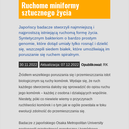
Ruchome miniformy
sztucznego życia
Japońscy badacze stworzyli najmniejszą i
najprostszą istniejącą ruchomą formę życia.
Syntetycznym bakteriom o bardzo prostym
genomie, które dotąd umiały tylko rosnąć i dzielić
się, wszczepili siedem białek, które umożliwiają im
poruszanie się ruchem spiralnym.
30.11.2022
Aktualizacja:
07.12.2022
Opublikował:
RK
Źródłem wszelkiego poruszania się i przemieszczania istot
biologicznym są ruchy komórek. Wydaje się, że ruch
każdego stworzenia dałoby się sprowadzić do opisu ruchu
jego komórek – każdej z osobna i działających wspólnie.
Niestety, póki co niewiele wiemy o przyczynach
ruchliwości komórek i o tym jak w ogóle powstała w toku
ewolucji zdolność do przemieszczania się.
Badacze z japońskiego Osaka Metropolitan University
postanowili przetestować genetyczne i komórkowe