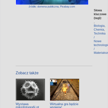
źródło: domena publiczna, Pixabay.com
Słowa
kluczowe
(tagi):
,
Biologia
,
Chemia
,
Technika
/
Nowe
technologi
/
Materiało
Zobacz także
Wystawa
Wirtualna gra będzie
mikrofotografii pt.
wspierać