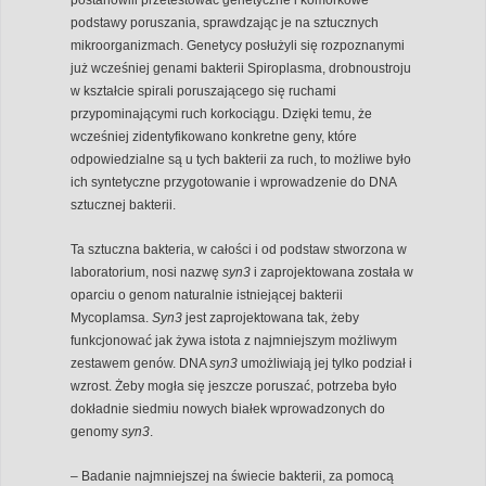
podstawy poruszania, sprawdzając je na sztucznych
mikroorganizmach. Genetycy posłużyli się rozpoznanymi
już wcześniej genami bakterii Spiroplasma, drobnoustroju
w kształcie spirali poruszającego się ruchami
przypominającymi ruch korkociągu. Dzięki temu, że
wcześniej zidentyfikowano konkretne geny, które
odpowiedzialne są u tych bakterii za ruch, to możliwe było
ich syntetyczne przygotowanie i wprowadzenie do DNA
sztucznej bakterii.
Ta sztuczna bakteria, w całości i od podstaw stworzona w
laboratorium, nosi nazwę
syn3
i zaprojektowana została w
oparciu o genom naturalnie istniejącej bakterii
Mycoplamsa.
Syn3
jest zaprojektowana tak, żeby
funkcjonować jak żywa istota z najmniejszym możliwym
zestawem genów. DNA
syn3
umożliwiają jej tylko podział i
wzrost. Żeby mogła się jeszcze poruszać, potrzeba było
dokładnie siedmiu nowych białek wprowadzonych do
genomy
syn3
.
– Badanie najmniejszej na świecie bakterii, za pomocą