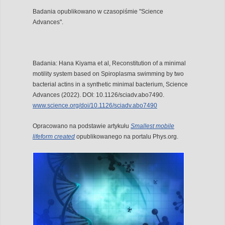
Badania opublikowano w czasopiśmie "Science
Advances".
Badania: Hana Kiyama et al, Reconstitution of a minimal
motility system based on Spiroplasma swimming by two
bacterial actins in a synthetic minimal bacterium, Science
Advances (2022). DOI: 10.1126/sciadv.abo7490.
www.science.org/doi/10.1126/sciadv.abo7490
Opracowano na podstawie artykułu
Smallest mobile
lifeform created
opublikowanego na portalu Phys.org.