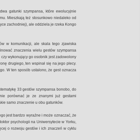
dwa gatunki szympansa, które ewolucyjnie
temu. Mieszkają też stosunkowo niedaleko od
yce zachodniej), ale oddziela je rzeka Kongo
w w komunikacji, ale skala tego zjawiska
finować znaczenia wielu gestów szympansa
i czy wykonujący go osobnik jest zadowolony
ronę drugiego, ten wspinał się na jego plecy.
go. W ten sposób ustalono, że gest oznacza
ystematykę 33 gestów szympansa bonobo, do
pnie porównać je ze znanymi już gestami
akie samo znaczenie u obu gatunków.
go jest bardzo wyraźne i może oznaczać, że
oktor psychologii na Uniwersytecie w Yorku,
cej o rozwoju gestów i ich znaczeń w cyklu