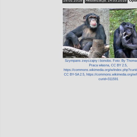
28.02.2018
Aktualizacja:
14.03.2018
Opub
Szympans zwyczajny i bonobo. Foto: By Thoma
Praca własna, CC BY 2.5,
https://commons.wikimedia.org/w/index.php?curi
CC BY-SA 2.5, https://commons.wikimedia.org/w/
curid=311591