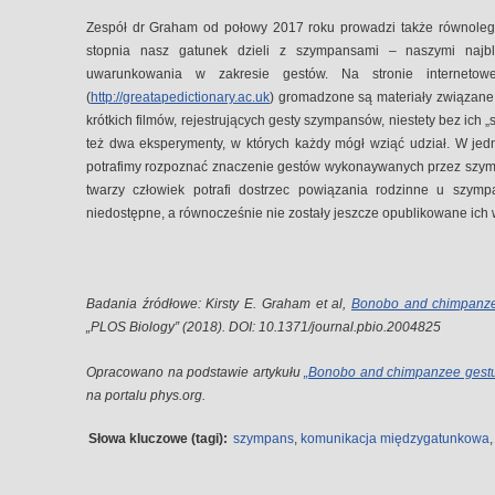
Zespół dr Graham od połowy 2017 roku prowadzi także równolegl
stopnia nasz gatunek dzieli z szympansami – naszymi najbl
uwarunkowania w zakresie gestów. Na stronie internetowe
(
http://greatapedictionary.ac.uk
) gromadzone są materiały związane
krótkich filmów, rejestrujących gesty szympansów, niestety bez ic
też dwa eksperymenty, w których każdy mógł wziąć udział. W jed
potrafimy rozpoznać znaczenie gestów wykonaywanych przez szymp
twarzy człowiek potrafi dostrzec powiązania rodzinne u szymp
niedostępne, a równocześnie nie zostały jeszcze opublikowane ich 
Badania źródłowe: Kirsty E. Graham et al,
Bonobo and chimpanzee
„PLOS Biology” (2018). DOI: 10.1371/journal.pbio.2004825
Opracowano na podstawie artykułu
„Bonobo and chimpanzee gest
na portalu phys.org.
Słowa kluczowe (tagi):
szympans
,
komunikacja międzygatunkowa