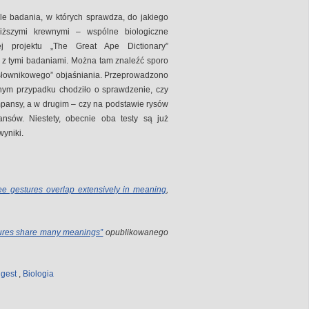
e badania, w których sprawdza, do jakiego
iższymi krewnymi – wspólne biologiczne
j projektu „The Great Ape Dictionary”
 z tymi badaniami. Można tam znaleźć sporo
h „słownikowego” objaśniania. Przeprowadzono
nym przypadku chodziło o sprawdzenie, czy
ansy, a w drugim – czy na podstawie rysów
ansów. Niestety, obecnie oba testy są już
wyniki.
 gestures overlap extensively in meaning
,
ures share many meanings”
opublikowanego
,
gest
,
Biologia