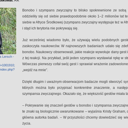
likował:
RK
Bonobo i szympans zwyczajny to blisko spokrewnione ze sobą 
oddzieliły się od siebie prawdopodobnie około 1–2 milionów lat 
siebie w Afryce Środkowej (szympans zwyczajny występuje też w Afr
i stąd ich terytoria nie pokrywają się.
Już wcześniej wiadomo było, że używają wielu podobnych gestó
zaskoczyła naukowców. W najnowszych badaniach udało się zde
bonobo. Naukowcy obserwowali, jakie reakcje wywołuje dany gest 
s Lersch -
z tej reakcji. Na przykład, jeśli jeden szympans wystawiał rękę w st
Wówczas pierwszy cofał swój gest i sprawiał wrażenie zadowolone
d=1001910;
index.php?
„wejdź na mnie”.
Dzięki długim i uważnym obserwacjom badacze mogli stworzyć s
których można było przypisać konkrentne znaczenie, a nastę
szympansa zwyczajnego. Okazało się, że większość gestów miała t
– Pokrywanie się znaczeń gestów u bonobo i szympansa zwyczajne
te znaki są biologicznie uwarunkowane – wyjaśnia Kristy Graham, d
główna autorka badań. – W przyszłości chcemy dowiedzieć się wię
życia.