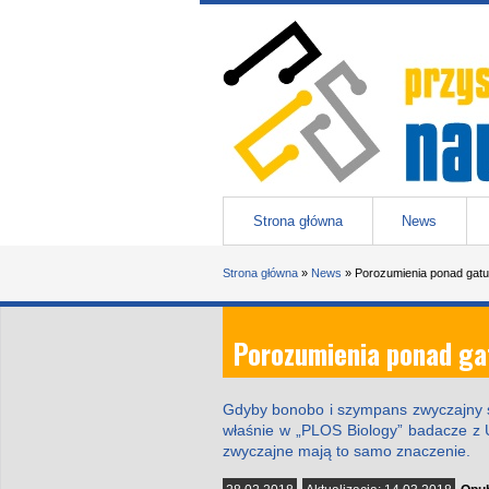
Przejdź do treści
Przystanek nauka
-
portal Uniwesytetu Śląskiego w 
Menu główne
Strona główna
News
Jesteś tutaj
Strona główna
»
News
»
Porozumienia ponad gat
Porozumienia ponad g
Gdyby bonobo i szympans zwyczajny s
właśnie w „PLOS Biology” badacze z 
zwyczajne mają to samo znaczenie.