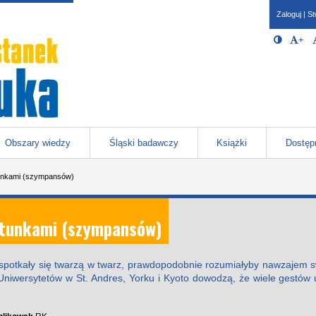
Zaloguj
|
St
Opcje 
Włącz/W
+
Po
javascr
storage
Katowicach
Obszary wiedzy
Śląski badawczy
Książki
Dostęp
unkami (szympansów)
atunkami (szympansów)
potkały się twarzą w twarz, prawdopodobnie rozumiałyby nawzajem s
Uniwersytetów w St. Andres, Yorku i Kyoto dowodzą, że wiele gestó