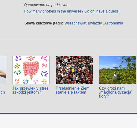
Opracowano na podstawie:
How many photons in the universe? Go on, have a guess
Słowa kluczowe (tagi):
Wszechświat
,
gwiazdy
,
Astronomia
Jak przewlekły stres
Przeludnienie Ziemi
Czy grozi nam
ich
szkodzi jelitom?
stanie się faktem
„makdonaldyzacja”
flory?