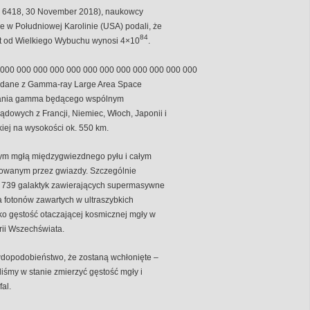
ue 6418, 30 November 2018), naukowcy
e w Południowej Karolinie (USA) podali, że
84
at od Wielkiego Wybuchu wynosi 4×10
.
 000 000 000 000 000 000 000 000 000 000 000 000
tali dane z Gamma-ray Large Area Space
owania gamma będącego wspólnym
dowych z Francji, Niemiec, Włoch, Japonii i
kiej na wysokości ok. 550 km.
nym mgłą międzygwiezdnego pyłu i całym
towanym przez gwiazdy. Szczególnie
 739 galaktyk zawierających supermasywne
 fotonów zawartych w ultraszybkich
ko gęstość otaczającej kosmicznej mgły w
rii Wszechświata.
dopodobieństwo, że zostaną wchłonięte –
liśmy w stanie zmierzyć gęstość mgły i
fal.