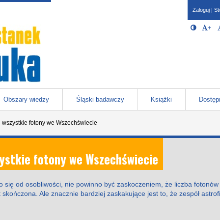
Zaloguj
|
St
Opcje 
Włącz/W
+
Po
javascr
storage
Katowicach
Obszary wiedzy
Śląski badawczy
Książki
Dostęp
i wszystkie fotony we Wszechświecie
zystkie fotony we Wszechświecie
o się od osobliwości, nie powinno być zaskoczeniem, że liczba foto
 skończona. Ale znacznie bardziej zaskakujące jest to, że zespół astrofi