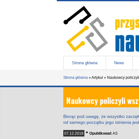
Przejdź do treści
Przystanek nauka
-
portal Uniwesytetu Śląskiego w 
Menu główne
Strona główna
News
Strona główna
»
Artykul
»
Naukowcy policzyl
Naukowcy policzyli ws
Biorąc pod uwagę, że wszystko zaczęł
od samego początku jego istnienia jest
07.12.2018
Opublikował:
AS