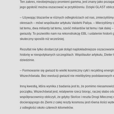
Ten zakres, nieobejmujący promieni gamma, jest znany jako pozagal
jego gęstość można oszacować w przybliżeniu. Dzięki GLAST oblicze
– Używając blazarów w różnych odległościach od nas, zmierzyliśmy
okresach – mówi współautor artykułu Vaidehi Paliya. – Mierzyliśmy c
lat temu, dwa miliardy lat temu, sześć miliardów lat temu i tak dale
gwiazdy. To pozwoliło nam na rekonstrukcję EBL i ustalenie histori
skuteczny sposób niż wcześniej.
Rezultat nie tylko dostarczył jak dotąd najdokładniejsze oszacowan
historię w niespotykanych szczegółach. Współautor artykułu, Diete
dziedzinie.
– Formowanie się gwiazd to wielki kosmiczny cykl i recykling energii,
Wszechświata. Bez ewolucji gwiazd nie mielibyśmy podstawowych e
Inną kwestią, która wynika z badania jest to, że pomimo niesamowi
początku, Wszechświat jest, relatywnie rzecz biorąc, raczej słabo oś
współpracownicy obliczyli, że gdyby Słońce i reszta Drogi Mlecznej m
docierającego do Ziemi z całej reszty kosmosu jest równa ilości w
z odległości około czterech kilometrów.