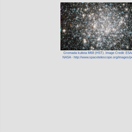
Gromada kulista M68 (HST). Image Credit: ESA
NASA - http://www.spacetelescope.org/images/