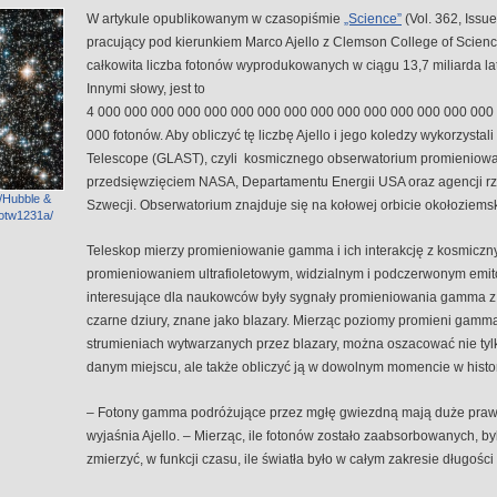
W artykule opublikowanym w czasopiśmie
„Science”
(Vol. 362, Iss
pracujący pod kierunkiem Marco Ajello z Clemson College of Scienc
całkowita liczba fotonów wyprodukowanych w ciągu 13,7 miliarda l
Innymi słowy, jest to
4 000 000 000 000 000 000 000 000 000 000 000 000 000 000 000
000 fotonów. Aby obliczyć tę liczbę Ajello i jego koledzy wykorzys
Telescope (GLAST), czyli kosmicznego obserwatorium promieni
przedsięwzięciem NASA, Departamentu Energii USA oraz agencji rzą
/Hubble &
Szwecji. Obserwatorium znajduje się na kołowej orbicie okołoziems
potw1231a/
Teleskop mierzy promieniowanie gamma i ich interakcję z kosmicz
promieniowaniem ultrafioletowym, widzialnym i podczerwonym emi
interesujące dla naukowców były sygnały promieniowania gamma z
czarne dziury, znane jako blazary. Mierząc poziomy promieni gamma
strumieniach wytwarzanych przez blazary, można oszacować nie tyl
danym miejscu, ale także obliczyć ją w dowolnym momencie w histo
– Fotony gamma podróżujące przez mgłę gwiezdną mają duże praw
wyjaśnia Ajello. – Mierząc, ile fotonów zostało zaabsorbowanych, by
zmierzyć, w funkcji czasu, ile światła było w całym zakresie długości 