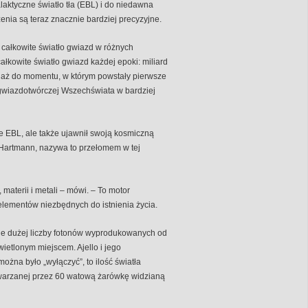
aktyczne światło tła (EBL) i do niedawna
nia są teraz znacznie bardziej precyzyjne.
 całkowite światło gwiazd w różnych
ałkowite światło gwiazd każdej epoki: miliard
j – aż do momentu, w którym powstały pierwsze
i gwiazdotwórczej Wszechświata w bardziej
ie EBL, ale także ujawnił swoją kosmiczną
r Hartmann, nazywa to przełomem w tej
 materii i metali – mówi. – To motor
lementów niezbędnych do istnienia życia.
cie dużej liczby fotonów wyprodukowanych od
wietlonym miejscem. Ajello i jego
ożna było „wyłączyć”, to ilość światła
ytwarzanej przez 60 watową żarówkę widzianą