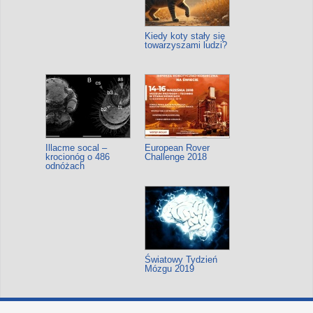
Kiedy koty stały się
towarzyszami ludzi?
Illacme socal –
European Rover
krocionóg o 486
Challenge 2018
odnóżach
Światowy Tydzień
Mózgu 2019