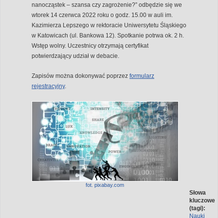
nanocząstek – szansa czy zagrożenie?” odbędzie się we
wtorek 14 czerwca 2022 roku o godz. 15.00 w auli im.
Kazimierza Lepszego w rektoracie Uniwersytetu Śląskiego
w Katowicach (ul. Bankowa 12). Spotkanie potrwa ok. 2 h.
Wstęp wolny. Uczestnicy otrzymają certyfikat
potwierdzający udział w debacie.
Zapisów można dokonywać poprzez
formularz
rejestracyjny
.
fot. pixabay.com
Słowa
kluczowe
(tagi):
Nauki