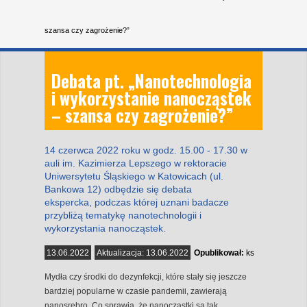
szansa czy zagrożenie?”
Debata pt. „Nanotechnologia
i wykorzystanie nanocząstek
– szansa czy zagrożenie?”
14 czerwca 2022 roku w godz. 15.00 - 17.30 w
auli im. Kazimierza Lepszego w rektoracie
Uniwersytetu Śląskiego w Katowicach (ul.
Bankowa 12) odbędzie się debata
ekspercka, podczas której uznani badacze
przybliżą tematykę nanotechnologii i
wykorzystania nanocząstek.
13.06.2022
Aktualizacja:
13.06.2022
Opublikował:
ks
Mydła czy środki do dezynfekcji, które stały się jeszcze
bardziej popularne w czasie pandemii, zawierają
nanosrebro. Co sprawia, że nanocząstki są tak