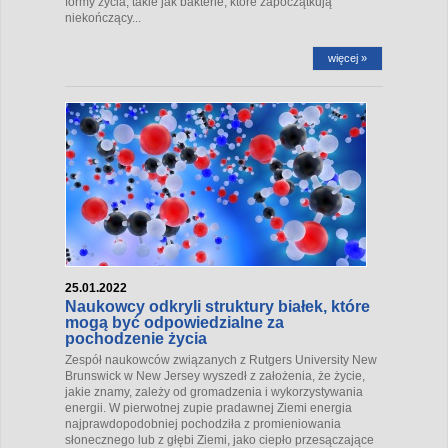
formy życia, takie jak bakterie, które zapoczątkują
niekończący...
więcej »
25.01.2022
Naukowcy odkryli struktury białek, które
mogą być odpowiedzialne za
pochodzenie życia
Zespół naukowców związanych z Rutgers University New
Brunswick w New Jersey wyszedł z założenia, że ​​życie,
jakie znamy, zależy od gromadzenia i wykorzystywania
energii. W pierwotnej zupie pradawnej Ziemi energia
najprawdopodobniej pochodziła z promieniowania
słonecznego lub z głębi Ziemi, jako ciepło przesączające