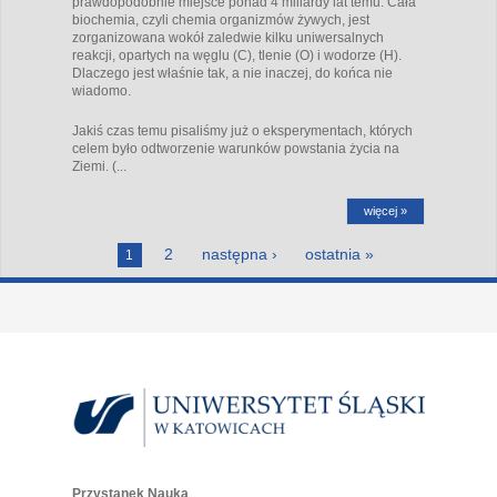
prawdopodobnie miejsce ponad 4 miliardy lat temu. Cała
biochemia, czyli chemia organizmów żywych, jest
zorganizowana wokół zaledwie kilku uniwersalnych
reakcji, opartych na węglu (C), tlenie (O) i wodorze (H).
Dlaczego jest właśnie tak, a nie inaczej, do końca nie
wiadomo.
Jakiś czas temu pisaliśmy już o eksperymentach, których
celem było odtworzenie warunków powstania życia na
Ziemi. (...
więcej »
Strony
2
następna ›
ostatnia »
1
Przystanek Nauka