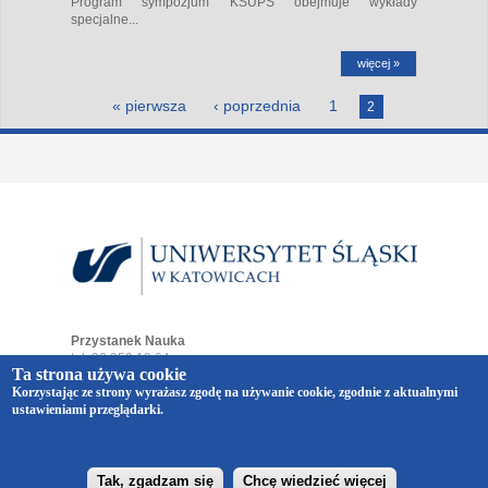
Program sympozjum KSUPS obejmuje wykłady
specjalne...
więcej »
Strony
« pierwsza
‹ poprzednia
1
2
Przystanek Nauka
tel. 32 359 19 64
Ta strona używa cookie
e-mail:
przystaneknauka@us.edu.pl
Korzystając ze strony wyrażasz zgodę na używanie cookie, zgodnie z aktualnymi
ul. Bankowa 12
ustawieniami przeglądarki.
40-007 Katowice
Copyright © 2014-2026 Uniwersytet Śląski w Katowicach.
Wszelkie prawa zastrzeżone.
realizacja
Vermont
Tak, zgadzam się
Chcę wiedzieć więcej