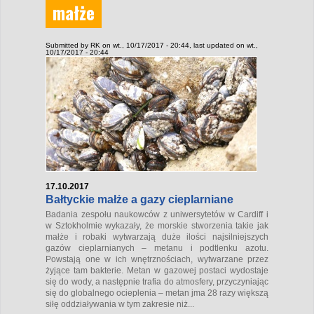
małże
Submitted by
RK
on wt., 10/17/2017 - 20:44
, last updated on wt.,
10/17/2017 - 20:44
17.10.2017
Bałtyckie małże a gazy cieplarniane
Badania zespołu naukowców z uniwersytetów w Cardiff i
w Sztokholmie wykazały, że morskie stworzenia takie jak
małże i robaki wytwarzają duże ilości najsilniejszych
gazów cieplarnianych – metanu i podtlenku azotu.
Powstają one w ich wnętrznościach, wytwarzane przez
żyjące tam bakterie. Metan w gazowej postaci wydostaje
się do wody, a następnie trafia do atmosfery, przyczyniając
się do globalnego ocieplenia – metan jma 28 razy większą
siłę oddziaływania w tym zakresie niż...