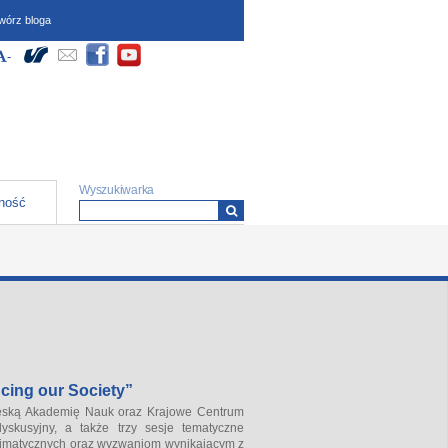
wórz bloga
dostępności (wymagają
Społeczności
yłącz Wysoki kontrast
większ czcionkę
-
Zmniejsz czcionkę
ipt oraz obsługi local
)
Formularz wyszukiwania
Wyszukiwarka
ność
cing our Society”
ieską Akademię Nauk oraz Krajowe Centrum
kusyjny, a także trzy sesje tematyczne
limatycznych oraz wyzwaniom wynikającym z