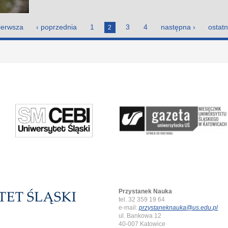
ierwsza
‹ poprzednia
1
3
4
następna ›
ostatn
2
Przystanek Nauka
tel. 32 359 19 64
e-mail:
przystaneknauka@us.edu.pl
ul. Bankowa 12
40-007 Katowice