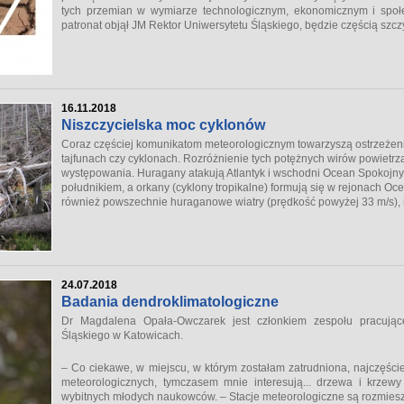
tych przemian w wymiarze technologicznym, ekonomicznym i spo
patronat objął JM Rektor Uniwersytetu Śląskiego, będzie częścią szczy
16.11.2018
Niszczycielska moc cyklonów
Coraz częściej komunikatom meteorologicznym towarzyszą ostrzeżen
tajfunach czy cyklonach. Rozróżnienie tych potężnych wirów powietrza
występowania. Huragany atakują Atlantyk i wschodni Ocean Spokojny, t
południkiem, a orkany (cyklony tropikalne) formują się w rejonach O
również powszechnie huraganowe wiatry (prędkość powyżej 33 m/s), 
24.07.2018
Badania dendroklimatologiczne
Dr Magdalena Opała-Owczarek jest członkiem zespołu pracujące
Śląskiego w Katowicach.
– Co ciekawe, w miejscu, w którym zostałam zatrudniona, najczęście
meteorologicznych, tymczasem mnie interesują... drzewa i krze
wybitnych młodych naukowców. – Stacje meteorologiczne są rozmieszc