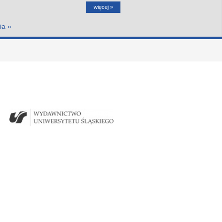
więcej »
ia »