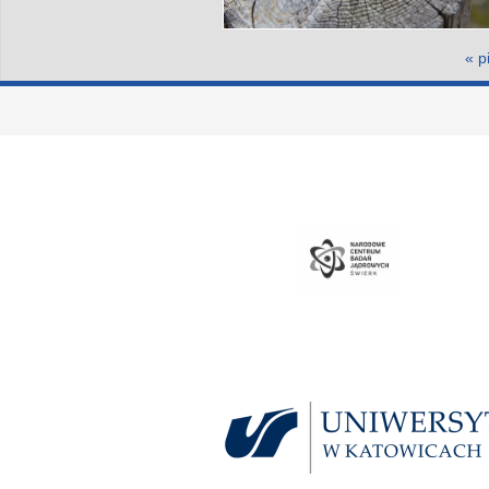
Strony
« p