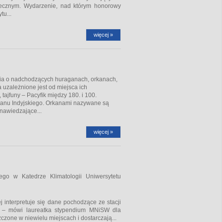
łecznym. Wydarzenie, nad którym honorowy
tu...
więcej »
ia o nadchodzących huraganach, orkanach,
 uzależnione jest od miejsca ich
ajfuny – Pacyfik między 180. i 100.
ceanu Indyjskiego. Orkanami nazywane są
nawiedzające...
więcej »
go w Katedrze Klimatologii Uniwersytetu
j interpretuje się dane pochodzące ze stacji
wy – mówi laureatka stypendium MNiSW dla
zone w niewielu miejscach i dostarczają...