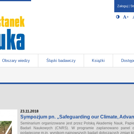
Zaloguj
|
St
Opcje 
Włącz/W
+
Po
javascr
storage
Katowicach
Obszary wiedzy
Śląski badawczy
Książki
Dostęp
23.11.2018
Sympozjum pn. „Safeguarding our Climate, Advan
Seminarium organizowane jest przez Polską Akademię Nauk, Pap
Badań Naukowych (CNRS). W programie zaplanowano panel dys
poświęcone m.in. wynikom najnowszych badań dotyczących zmian k