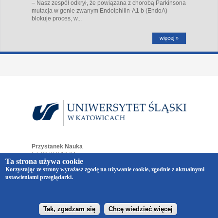
– Nasz zespół odkrył, że powiązana z chorobą Parkinsona
mutacja w genie zwanym Endolphilin-A1 b (EndoA)
blokuje proces, w...
więcej »
Przystanek Nauka
tel. 32 359 19 64
Ta strona używa cookie
e-mail:
przystaneknauka@us.edu.pl
Korzystając ze strony wyrażasz zgodę na używanie cookie, zgodnie z aktualnymi
ul. Bankowa 12
ustawieniami przeglądarki.
40-007 Katowice
Copyright © 2014-2026 Uniwersytet Śląski w Katowicach.
Wszelkie prawa zastrzeżone.
realizacja
Vermont
Tak, zgadzam się
Chcę wiedzieć więcej