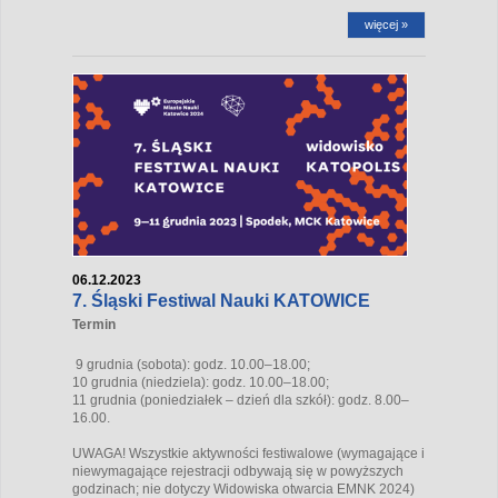
więcej »
06.12.2023
7. Śląski Festiwal Nauki KATOWICE
Termin
9 grudnia (sobota): godz. 10.00–18.00;
10 grudnia (niedziela): godz. 10.00–18.00;
11 grudnia (poniedziałek – dzień dla szkół): godz. 8.00–
16.00.
UWAGA! Wszystkie aktywności festiwalowe (wymagające i
niewymagające rejestracji odbywają się w powyższych
godzinach; nie dotyczy Widowiska otwarcia EMNK 2024)