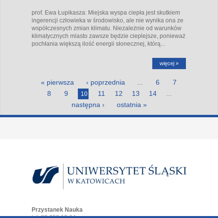
prof. Ewa Łupikasza: Miejska wyspa ciepła jest skutkiem
ingerencji człowieka w środowisko, ale nie wynika ona ze
współczesnych zmian klimatu. Niezależnie od warunków
klimatycznych miasto zawsze będzie cieplejsze, ponieważ
pochłania większą ilość energii słonecznej, którą...
więcej »
Strony
« pierwsza
‹ poprzednia
6
7
…
8
9
11
12
13
14
10
…
następna ›
ostatnia »
Przystanek Nauka
tel. 32 359 19 64