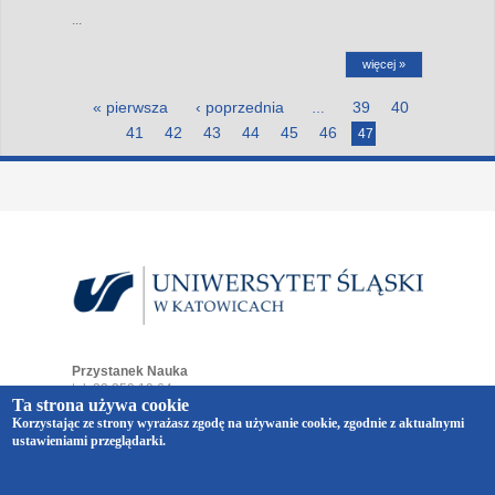
...
więcej »
Strony
« pierwsza
‹ poprzednia
39
40
…
41
42
43
44
45
46
47
Przystanek Nauka
tel. 32 359 19 64
Ta strona używa cookie
e-mail:
przystaneknauka@us.edu.pl
Korzystając ze strony wyrażasz zgodę na używanie cookie, zgodnie z aktualnymi
ul. Bankowa 12
ustawieniami przeglądarki.
40-007 Katowice
Copyright © 2014-2026 Uniwersytet Śląski w Katowicach.